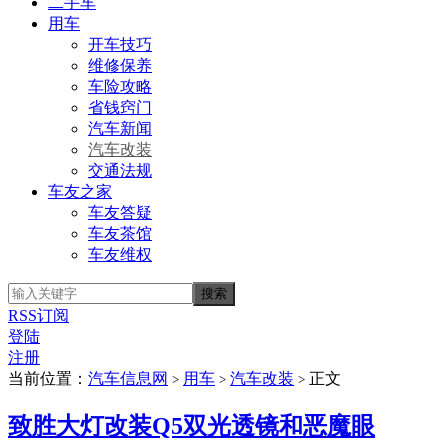
二手车
用车
开车技巧
维修保养
车险攻略
省钱窍门
汽车新闻
汽车改装
交通法规
车友之家
车友答疑
车友茶馆
车友维权
RSS订阅
登陆
注册
当前位置：
汽车信息网
用车
汽车改装
正文
>
>
>
致胜大灯改装Q5双光透镜和恶魔眼