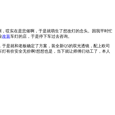
啊，哎实在是悲催啊，于是就萌生了想改灯的念头。因我平时忙
业
改装
车灯的店，于是停下车过去咨询。
于是就和老板确定了方案，装全新Q5的双光透镜，配上欧司
车灯有价安全无价啊!想想也是，当下就让师傅们动工了，本人