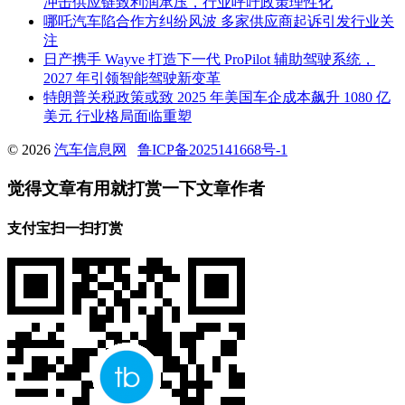
冲击供应链致利润承压，行业呼吁政策理性化
哪吒汽车陷合作方纠纷风波 多家供应商起诉引发行业关
注
日产携手 Wayve 打造下一代 ProPilot 辅助驾驶系统，
2027 年引领智能驾驶新变革
特朗普关税政策或致 2025 年美国车企成本飙升 1080 亿
美元 行业格局面临重塑
© 2026
汽车信息网
鲁ICP备2025141668号-1
觉得文章有用就打赏一下文章作者
支付宝扫一扫打赏