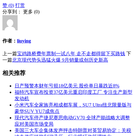
赞 (
0
)
打赏
分享到：
更多
(
0
)
作者：
liuying
上一篇
宝鸡路桥费年票制一试八年 走不走都得留下买路钱
下
一篇
北京现代势头迅猛火爆 9月销量或创历史新高
相关推荐
日产预警本财年亏损18亿美元 股价单日暴跌近8%
福特汽车宣布投资37亿美元重启印度工厂 专注生产新型
发动机
小米汽车全家族亮相成都车展，SU7 Ultra纽北限量版与
豪华SUV YU7成焦点
现代汽车停产捷尼赛思电动GV70 全球产能战略大调整
应对美国市场变局
美国三大车企集体发声抨击特朗普对英贸易协定：关税