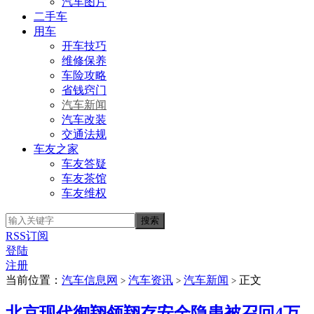
汽车图片
二手车
用车
开车技巧
维修保养
车险攻略
省钱窍门
汽车新闻
汽车改装
交通法规
车友之家
车友答疑
车友茶馆
车友维权
RSS订阅
登陆
注册
当前位置：
汽车信息网
汽车资讯
汽车新闻
正文
>
>
>
北京现代御翔领翔存安全隐患被召回4万