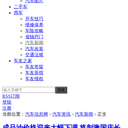
汽车图片
二手车
用车
开车技巧
维修保养
车险攻略
省钱窍门
汽车新闻
汽车改装
交通法规
车友之家
车友答疑
车友茶馆
车友维权
RSS订阅
登陆
注册
当前位置：
汽车信息网
汽车资讯
汽车新闻
正文
>
>
>
成品油价格迎来大幅下调 将刺激国庆长