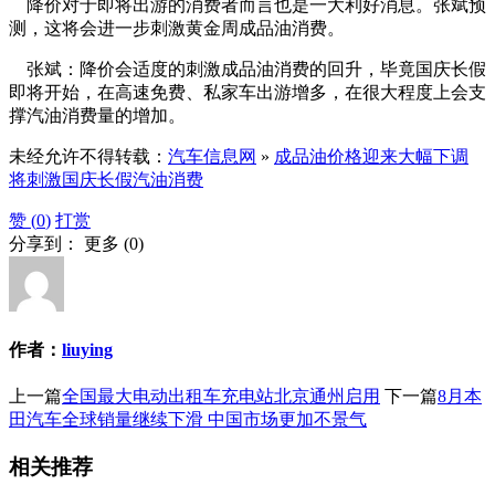
降价对于即将出游的消费者而言也是一大利好消息。张斌预
测，这将会进一步刺激黄金周成品油消费。
张斌：降价会适度的刺激成品油消费的回升，毕竟国庆长假
即将开始，在高速免费、私家车出游增多，在很大程度上会支
撑汽油消费量的增加。
未经允许不得转载：
汽车信息网
»
成品油价格迎来大幅下调
将刺激国庆长假汽油消费
赞 (
0
)
打赏
分享到：
更多
(
0
)
作者：
liuying
上一篇
全国最大电动出租车充电站北京通州启用
下一篇
8月本
田汽车全球销量继续下滑 中国市场更加不景气
相关推荐