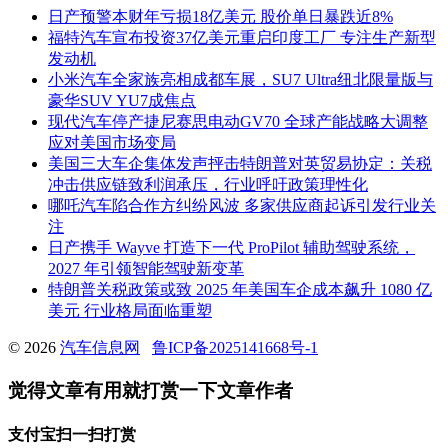
日产预警本财年亏损18亿美元 股价单日暴跌近8%
福特汽车宣布投资37亿美元重启印度工厂 专注生产新型
发动机
小米汽车全家族亮相成都车展，SU7 Ultra纽北限量版与
豪华SUV YU7成焦点
现代汽车停产捷尼赛思电动GV70 全球产能战略大调整
应对美国市场变局
美国三大车企集体发声抨击特朗普对英贸易协定：关税
冲击供应链致利润承压，行业呼吁政策理性化
哪吒汽车陷合作方纠纷风波 多家供应商起诉引发行业关
注
日产携手 Wayve 打造下一代 ProPilot 辅助驾驶系统，
2027 年引领智能驾驶新变革
特朗普关税政策或致 2025 年美国车企成本飙升 1080 亿
美元 行业格局面临重塑
© 2026
汽车信息网
鲁ICP备2025141668号-1
觉得文章有用就打赏一下文章作者
支付宝扫一扫打赏