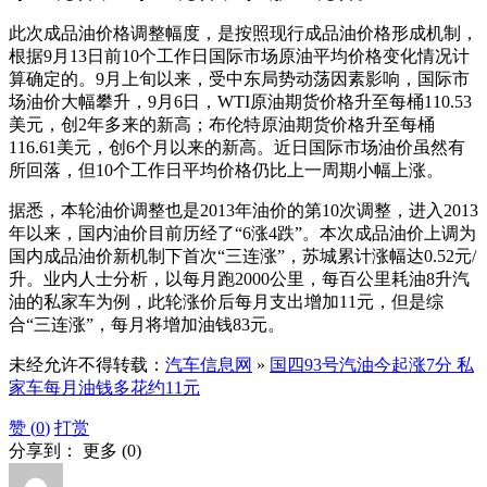
此次成品油价格调整幅度，是按照现行成品油价格形成机制，
根据9月13日前10个工作日国际市场原油平均价格变化情况计
算确定的。9月上旬以来，受中东局势动荡因素影响，国际市
场油价大幅攀升，9月6日，WTI原油期货价格升至每桶110.53
美元，创2年多来的新高；布伦特原油期货价格升至每桶
116.61美元，创6个月以来的新高。近日国际市场油价虽然有
所回落，但10个工作日平均价格仍比上一周期小幅上涨。
据悉，本轮油价调整也是2013年油价的第10次调整，进入2013
年以来，国内油价目前历经了“6涨4跌”。本次成品油价上调为
国内成品油价新机制下首次“三连涨”，苏城累计涨幅达0.52元/
升。业内人士分析，以每月跑2000公里，每百公里耗油8升汽
油的私家车为例，此轮涨价后每月支出增加11元，但是综
合“三连涨”，每月将增加油钱83元。
未经允许不得转载：
汽车信息网
»
国四93号汽油今起涨7分 私
家车每月油钱多花约11元
赞 (
0
)
打赏
分享到：
更多
(
0
)