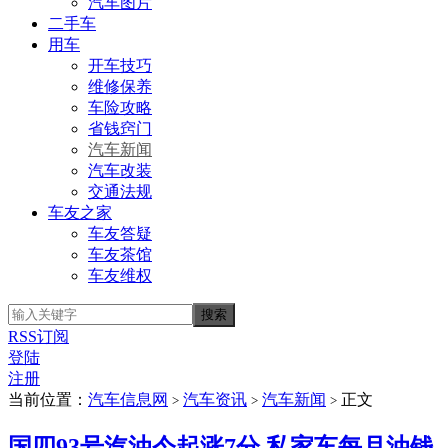
汽车图片
二手车
用车
开车技巧
维修保养
车险攻略
省钱窍门
汽车新闻
汽车改装
交通法规
车友之家
车友答疑
车友茶馆
车友维权
RSS订阅
登陆
注册
当前位置：
汽车信息网
汽车资讯
汽车新闻
正文
>
>
>
国四93号汽油今起涨7分 私家车每月油钱