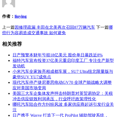
作者：
liuying
上一篇
因修理疏漏 丰田在北美再次召回87万辆汽车
下一篇
哪
些行为容易造成交通事故 如何避免
相关推荐
日产预警本财年亏损18亿美元 股价单日暴跌近8%
福特汽车宣布投资37亿美元重启印度工厂 专注生产新型
发动机
小米汽车全家族亮相成都车展，SU7 Ultra纽北限量版与
豪华SUV YU7成焦点
现代汽车停产捷尼赛思电动GV70 全球产能战略大调整
应对美国市场变局
美国三大车企集体发声抨击特朗普对英贸易协定：关税
冲击供应链致利润承压，行业呼吁政策理性化
哪吒汽车陷合作方纠纷风波 多家供应商起诉引发行业关
注
日产携手 Wayve 打造下一代 ProPilot 辅助驾驶系统，