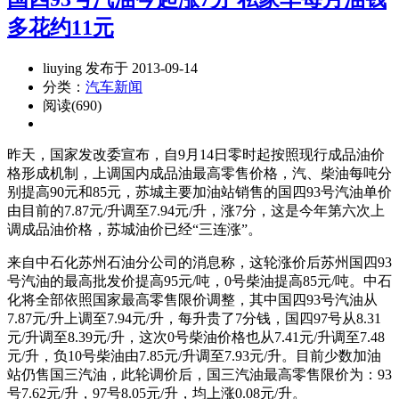
多花约11元
liuying 发布于 2013-09-14
分类：
汽车新闻
阅读(690)
昨天，国家发改委宣布，自9月14日零时起按照现行成品油价
格形成机制，上调国内成品油最高零售价格，汽、柴油每吨分
别提高90元和85元，苏城主要加油站销售的国四93号汽油单价
由目前的7.87元/升调至7.94元/升，涨7分，这是今年第六次上
调成品油价格，苏城油价已经“三连涨”。
来自中石化苏州石油分公司的消息称，这轮涨价后苏州国四93
号汽油的最高批发价提高95元/吨，0号柴油提高85元/吨。中石
化将全部依照国家最高零售限价调整，其中国四93号汽油从
7.87元/升上调至7.94元/升，每升贵了7分钱，国四97号从8.31
元/升调至8.39元/升，这次0号柴油价格也从7.41元/升调至7.48
元/升，负10号柴油由7.85元/升调至7.93元/升。目前少数加油
站仍售国三汽油，此轮调价后，国三汽油最高零售限价为：93
号7.62元/升，97号8.05元/升，均上涨0.08元/升。