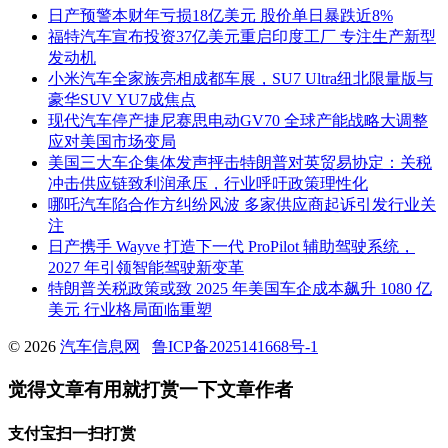
日产预警本财年亏损18亿美元 股价单日暴跌近8%
福特汽车宣布投资37亿美元重启印度工厂 专注生产新型
发动机
小米汽车全家族亮相成都车展，SU7 Ultra纽北限量版与
豪华SUV YU7成焦点
现代汽车停产捷尼赛思电动GV70 全球产能战略大调整
应对美国市场变局
美国三大车企集体发声抨击特朗普对英贸易协定：关税
冲击供应链致利润承压，行业呼吁政策理性化
哪吒汽车陷合作方纠纷风波 多家供应商起诉引发行业关
注
日产携手 Wayve 打造下一代 ProPilot 辅助驾驶系统，
2027 年引领智能驾驶新变革
特朗普关税政策或致 2025 年美国车企成本飙升 1080 亿
美元 行业格局面临重塑
© 2026
汽车信息网
鲁ICP备2025141668号-1
觉得文章有用就打赏一下文章作者
支付宝扫一扫打赏