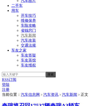
汽车图片
二手车
用车
开车技巧
维修保养
车险攻略
省钱窍门
汽车新闻
汽车改装
交通法规
车友之家
车友答疑
车友茶馆
车友维权
RSS订阅
登陆
注册
当前位置：
汽车信息网
汽车资讯
汽车新闻
正文
>
>
>
奇瑞将召回17537辆奇瑞A3轿车