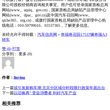
限公司授权经销商咨询相关事宜。用户也可登录国家质检总局
网站(www。aqsiq。gov.cn)，国家质检总局缺陷产品管理中心
网站(www。dpac。gov.cn)及中国汽车召回网(www。
qiche365。org.cn)，或拨打国家质检总局缺陷产品管理中心热
线电话：010-59799616、65537365，了解更多信息。
未经允许不得转载：
汽车信息网
»
奇瑞将召回17537辆奇瑞A3
轿车
赞 (
0
)
打赏
分享到：
更多
(
0
)
作者：
liuying
上一篇
或引发新购车潮 北京分区域分时段限行政策年底出台
下一篇
以旧换再” 受益消费者 利好汽车产业
相关推荐