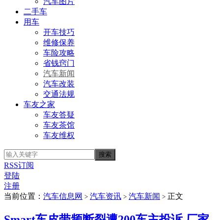
汽车图片
二手车
用车
开车技巧
维修保养
车险攻略
省钱窍门
汽车新闻
汽车改装
交通法规
车友之家
车友答疑
车友茶馆
车友维权
RSS订阅
登陆
注册
当前位置：
汽车信息网
汽车资讯
汽车新闻
正文
>
>
>
Smart车皮带频断裂遭200车主投诉 厂家