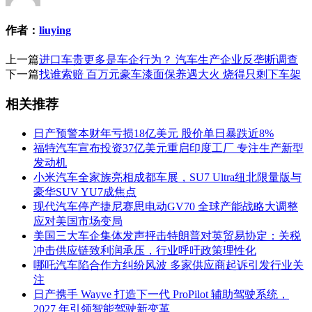
作者：
liuying
上一篇
进口车贵更多是车企行为？ 汽车生产企业反垄断调查
下一篇
找谁索赔 百万元豪车漆面保养遇大火 烧得只剩下车架
相关推荐
日产预警本财年亏损18亿美元 股价单日暴跌近8%
福特汽车宣布投资37亿美元重启印度工厂 专注生产新型
发动机
小米汽车全家族亮相成都车展，SU7 Ultra纽北限量版与
豪华SUV YU7成焦点
现代汽车停产捷尼赛思电动GV70 全球产能战略大调整
应对美国市场变局
美国三大车企集体发声抨击特朗普对英贸易协定：关税
冲击供应链致利润承压，行业呼吁政策理性化
哪吒汽车陷合作方纠纷风波 多家供应商起诉引发行业关
注
日产携手 Wayve 打造下一代 ProPilot 辅助驾驶系统，
2027 年引领智能驾驶新变革