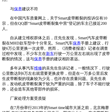
与
保养
建议不符
在中国汽车质量网上，关于Smart皮带断裂的投诉仅有10
宗，但在QQ群“Smart皮带断裂集中营”登记的车主已接近200
人。
自从建立维权群体之后，庄先生发现，Smart汽车皮带断
裂在MHD款车型中十分常见。Smart汽车
保养
手册上建议，行
驶6万公里更换一次皮带。然而，《消费者报道》记者在调查
过程中发现，不少车主在
新车
行驶一万公里左右就出现了皮带
断裂的情况，这与
保养
手册的建议相距甚远。
多年从事汽车
维修
的吴先生告诉记者，一般情况下，行驶
公里数达到6万左右就需要更换皮带，但是在一万多公里后发
生皮带断裂的现象较为少见，也许存在质量问题。吴先生表
示，发动机皮带断裂属于较为严重的问题，除了车子不能行驶
外，还会造车其他零部件的损坏。
厂家处理方案受质疑
在7月份举行2013年的Smart time城市大派之前，北京梅赛