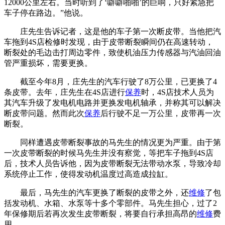
12000公里左右。当时听到了‘噼噼啪啪’的巨响，只好紧急把
车子停在路边。”他说。
庄先生告诉记者，这是他的车子第一次断皮带。当他把汽
车拖到4S店检修时发现，由于皮带断裂瞬间仍在高速转动，
断裂处的毛边击打周边零件，致使机油压力传感器与汽油回油
管严重损坏，需要更换。
截至今年8月，庄先生的汽车行驶了8万公里，已更换了4
条皮带。去年，庄先生在4S店进行
保养
时，4S店技术人员为
其汽车升级了发电机电路并更换发电机轴承，并称其可以解决
断皮带问题。然而此次
保养
后行驶不足一万公里，皮带再一次
断裂。
同样遭遇皮带断裂事故的马先生的情况更为严重。由于第
一次皮带断裂的时候马先生并没有察觉，等把车子拖到4S店
后，技术人员告诉他，因为皮带断裂无法带动水泵，导致冷却
系统停止工作，使得发动机温度过高造成拉缸。
最后，马先生的汽车更换了断裂的皮带之外，还
维修
了包
括发动机、水箱、水泵等十多个零部件。马先生担心，过了2
年保修期后若再次发生皮带断裂，将要自行承担高昂的
维修
费
用。