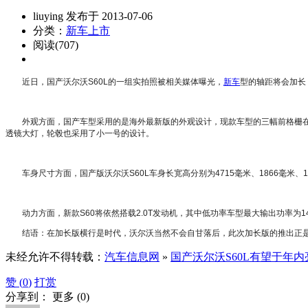
liuying 发布于 2013-07-06
分类：
新车上市
阅读(707)
近日，国产沃尔沃S60L的一组实拍照被相关媒体曝光，
新车
型的轴距将会加长
外观方面，国产车型采用的是海外最新版的外观设计，现款车型的三幅前格栅
透镜大灯，轮毂也采用了小一号的设计。
车身尺寸方面，国产版沃尔沃S60L车身长宽高分别为4715毫米、1866毫米、1
动力方面，新款S60将依然搭载2.0T发动机，其中低功率车型最大输出功率为14
结语：在加长版横行是时代，沃尔沃当然不会自甘落后，此次加长版的推出正
未经允许不得转载：
汽车信息网
»
国产沃尔沃S60L有望于年内
赞 (
0
)
打赏
分享到：
更多
(
0
)