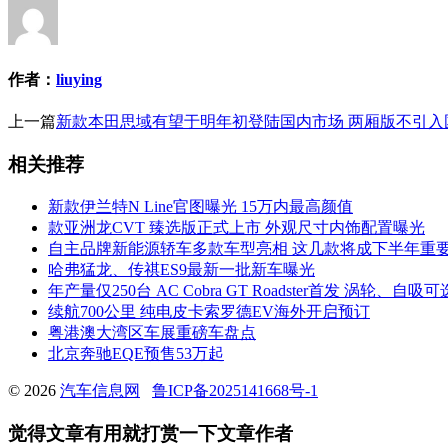
作者：
liuying
上一篇
新款本田思域有望于明年初登陆国内市场 两厢版不引入
相关推荐
新款伊兰特N Line官图曝光 15万内最高颜值
款亚洲龙CVT 臻选版正式上市 外观尺寸内饰配置曝光
自主品牌新能源轿车多款车型亮相 这几款将成下半年重
哈弗猛龙、传祺ES9最新一批新车曝光
年产量仅250台 AC Cobra GT Roadster首发 涡轮、自吸可
续航700公里 纯电皮卡索罗德EV海外开启预订
粤港澳大湾区车展重磅车盘点
北京奔驰EQE预售53万起
© 2026
汽车信息网
鲁ICP备2025141668号-1
觉得文章有用就打赏一下文章作者