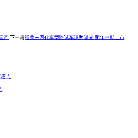
国产
下一篇
福美来四代车型路试车谍照曝光 明年中期上市
要看点
选