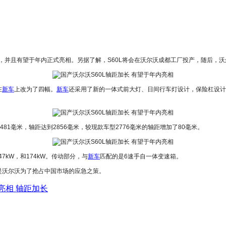
，并且有望于年内正式亮相。另据了解，S60L将会在沃尔沃成都工厂投产，随后，
在
新车
上改为了四幅。
新车
还采用了新的一体式前大灯、日间行车灯设计，保险杠设计
481毫米，轴距达到2856毫米，较现款车型2776毫米的轴距增加了80毫米。
7kW，和174kW。传动部分，与
新车
匹配的是6速手自一体变速箱。
是沃尔沃为了抢占中国市场的应急之策。
亮相 轴距加长