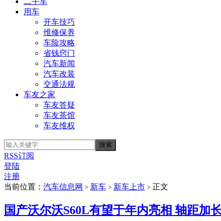
二手车
用车
开车技巧
维修保养
车险攻略
省钱窍门
汽车新闻
汽车改装
交通法规
车友之家
车友答疑
车友茶馆
车友维权
RSS订阅
登陆
注册
当前位置：
汽车信息网
新车
新车上市
正文
>
>
>
国产沃尔沃S60L有望于年内亮相 轴距加