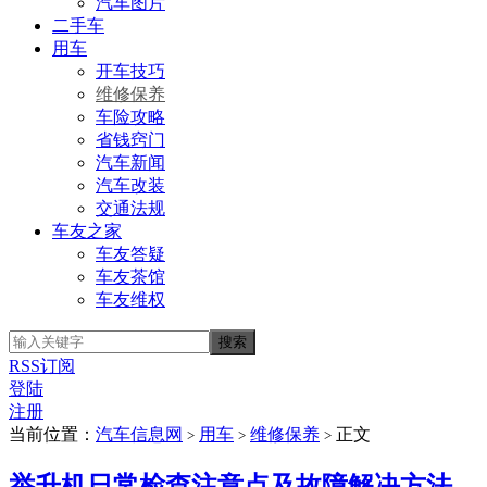
汽车图片
二手车
用车
开车技巧
维修保养
车险攻略
省钱窍门
汽车新闻
汽车改装
交通法规
车友之家
车友答疑
车友茶馆
车友维权
RSS订阅
登陆
注册
当前位置：
汽车信息网
用车
维修保养
正文
>
>
>
举升机日常检查注意点及故障解决方法