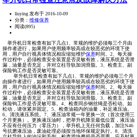
liuying 发布于 2016-10-09
分类：
维修保养
阅读(895)
举升机日常检查有如下几点1、常规的维护必须每三个月由
操作者进行，如果用户使用频率较高或在较恶劣的环境下使
用，用户自行视具体情况相应缩短维护
保养
时间。2、每天操
作过程中，必须检查安全装置是否灵敏有效，液压系统是否泄
漏，油量是否充足，并对立柱导轨加润滑脂。3、检查主、副
保险钩工作是否灵敏可靠。
举升机日常检查有如下几点1、常规的维护必须每三个月
由操作者进行，如果用户使用频率较高或在较恶劣的环境下使
用，用户自行视具体情况相应缩短维护
保养
时间。2、每天操
作过程中，必须检查安全装置是否灵敏有效，液压系统是否泄
漏，油量是否充足，并对立柱导轨加润滑脂。3、检查主、副
保险钩工作是否灵敏可靠。4、检查同步钢丝绳是否松动。如
松动，请张紧并固定。5、检查油箱内的油量，补足液压油。
6、清洗液压系统。7、液压油常规一年更换一次（首次使用三
个月更换）。更换液压油时，把举升机降至最低位置，液压油
不应有任何压力（零压力），举升机上无任何负载，加注N46
号抗磨液压油，废油处理必须按当地环保规定执行。8、清洗
立柱导轨上的油污和毛刺，检查滑块磨损是否严重，应及时更