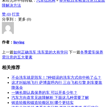
未经允许不得转载：
汽车信息网
»
举升机日常检查注意点及故
障解决方法
赞 (
0
)
打赏
分享到：
更多
(
0
)
作者：
liuying
上一篇
如何正确洗车 洗车里的大有学问
下一篇
冬季爱车保养
需注意的五大要素
相关推荐
不会洗车就是毁车！7种错误的洗车方式你中枪了么？
这才叫贴地飞行 萨博直呼内行 三台飞机引擎 刹车要靠
降落伞
一辆长期认真保养的车 可以开多少年？
汽车方向盘常见故障解析 下面这几种需要了解
铸造轮毂和锻造轮毂区别 哪个更结实