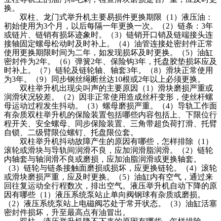
换。
双柱、龙门式举升机主要易损件更换期限（1）液压油：
初始使用为3个月，以后每隔一年更换一次。（2）链条：3年
或链片、链销有损坏迹象时。（3）链销开口销及链端接头连
接轴固定螺母松动时及时补上。（4）油管连接处密封件正常
使用更换期限时间为二年，如发现损坏及时更换。（5）油缸
密封件为2年。（6）弹簧2年、保险钩3年，托盘胶垫损坏应及
时补上。（7）链轮及链轮轴、轴套3年。（8）滑块正常使用
为3年。（9）同步钢丝绳断丝达10根或2年以上必须更换。
双柱举升机出现尖叫声的主要原因（1）滑块磨损严重或
润滑状况较差。（2）因非正常使用造成丝杆变形，使丝杆螺
母运动过程发生抖动。（3）螺母磨损严重。（4）导轨工作面
有杂质双柱举升机的保险装置包括哪些内容包括上、下限位行
程开关、安全螺母、同步保险装置、三角带超负荷打滑、托臂
自锁、二级臂限位螺钉、托盘限位套。
双柱举升机抖动故障产生的原因有哪些，怎样排除（1）
滚轮或滑块与导轨间润滑不良，应加润滑脂润滑。（2）链轮
内轴套与轴润滑不良或磨损，应加油脂润滑或更换轴套。
（3）链轮与链条接触面磨损或损坏，应更换链轮。（4）滚轮
或滑块磨损严重，应及时更换。（5）油缸内有空气，通过来
回往复运动全行程数次，排出空气。液压举升机自动下降的原
因有哪些（1）液压系统泵站止单向阀钢球有杂质或磨损。
（2）液压系统泵站上电磁阀芯处于常开状态。（3）油缸活塞
密封件损坏，升至最高点有油冒出。