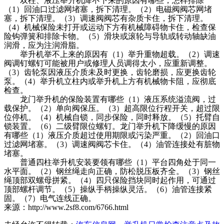
双柱、液压举升机降不下来的原因有哪些，怎样排除
（1）回油口过滤网堵塞，拆下清理。（2）电磁阀阀芯网堵
塞，拆下清理。（3）调速阀阀芯有杂质卡住，拆下清理。
（4）机械保险未打开或运动下方有机械障碍物卡住，检查保
险钩弹簧和排除卡物。（5）滑块或滚轮与导轨或转动轴缺油
润滑，应为注润滑脂。
举升机举不上来的原因有（1）举升重物超载。（2）调速
阀调钉螺钉可能被用户或修理人员调得太小，应重新调整。
（3）齿轮泵因液压介质未及时更换，齿轮磨损，应更换齿轮
泵。（4）举升机立柱内或举升机上方有机械物卡阻，应彻底
检查。
龙门举升机的保险装置有哪些（1）液压系统溢流阀，过
载保护。（2）单向阀保压。（3）超高限位行程开关，超过限
位停机。（4）机械自锁，同步保险，同时释放。（5）托臂自
锁装置。（6）二级臂限位螺钉。龙门举升机下降缓慢的原因
有哪些（1）液压介质超过使用期限或污染严重。（2）回油口
过滤网堵塞。（3）调速阀阀芯卡住。（4）油管连接处有脏物
堵塞。
普通四柱举升机安装要领有哪些（1）平台四角处于同一
水平面。（2）钢丝绳走向正确，防松脱压板齐全。（3）钢丝
绳顶部双螺母拼紧。（4）四只保险挡块同时起作用，可通过
顶部螺杆调节。（5）操纵手柄操纵灵活。（6）油管连接紧
固。（7）电气连线正确。
来源：http://www.2sf8.com/6766.html