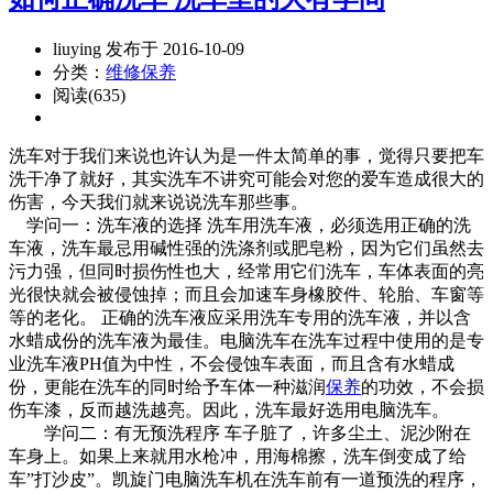
liuying 发布于 2016-10-09
分类：
维修保养
阅读(635)
洗车对于我们来说也许认为是一件太简单的事，觉得只要把车
洗干净了就好，其实洗车不讲究可能会对您的爱车造成很大的
伤害，今天我们就来说说洗车那些事。
学问一：洗车液的选择 洗车用洗车液，必须选用正确的洗
车液，洗车最忌用碱性强的洗涤剂或肥皂粉，因为它们虽然去
污力强，但同时损伤性也大，经常用它们洗车，车体表面的亮
光很快就会被侵蚀掉；而且会加速车身橡胶件、轮胎、车窗等
等的老化。 正确的洗车液应采用洗车专用的洗车液，并以含
水蜡成份的洗车液为最佳。电脑洗车在洗车过程中使用的是专
业洗车液PH值为中性，不会侵蚀车表面，而且含有水蜡成
份，更能在洗车的同时给予车体一种滋润
保养
的功效，不会损
伤车漆，反而越洗越亮。因此，洗车最好选用电脑洗车。
学问二：有无预洗程序 车子脏了，许多尘土、泥沙附在
车身上。如果上来就用水枪冲，用海棉擦，洗车倒变成了给
车”打沙皮”。凯旋门电脑洗车机在洗车前有一道预洗的程序，