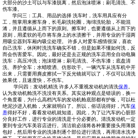
大部分的沙土可以与车漆脱离，然后泡沫喷淋；刷毛清洗、不
伤车漆。
学问三：工具、用品的选择 洗车时，洗车用具应有分
工，熊掌用来擦车身，长毛刷洗轮圈，海绵洗轮胎，不能混
淆，并且遵循从上而下的原则。擦车时，也要遵循从上而下的
原则，用柔软的毛巾将车身上的水渍擦干，并用专业的干湿两
用吸尘器到车厢内吸尘处理。 许多人对爱车感情很深，喜欢
自己洗车，休闲时洗洗车确实不错，但是如果不懂如何洗，反
而会伤害爱车。因此，最好还是去正规的洗车店用全自动电脑
洗车：高压冲洗；泡沫喷淋；刷毛清洗、不伤车漆；底盘清
洗、养护全车；水蜡喷洒、仿形吹干。一辆汽车从洗车机中开
出来，只需要用麂皮擦拭一下反光镜就可以了，不仅可以清洗
效果优，且速度快，不伤车。
学问四：发动机精洗 许多人不重视发动机的清洗
保养
。
认为发动机舱洗不洗没有关系。其实这种观点是错误的，换一
个角度看，为什么高档汽车的发动机舱底部都有护板，可以杜
绝泥沙进入机舱，大家就明白了。所以，俗话说得好，汽车
保
养
得好不好，看看发动机就知道。因此，为了让汽车的心脏部
分良好工作，进行专业的清洗是十分必要的。清洗发动机一定
要到专业汽车美容店进行。清洁前必须将各种重要接头用薄膜
包好，然后用专业的洗涤剂逐个部位进行清洗，再用清水洗净