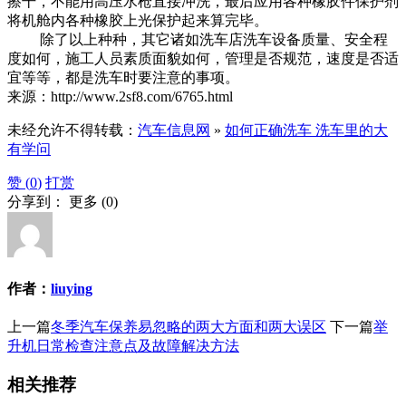
擦干，不能用高压水枪直接冲洗，最后应用各种橡胶件保护剂
将机舱内各种橡胶上光保护起来算完毕。
除了以上种种，其它诸如洗车店洗车设备质量、安全程
度如何，施工人员素质面貌如何，管理是否规范，速度是否适
宜等等，都是洗车时要注意的事项。
来源：http://www.2sf8.com/6765.html
未经允许不得转载：
汽车信息网
»
如何正确洗车 洗车里的大
有学问
赞 (
0
)
打赏
分享到：
更多
(
0
)
作者：
liuying
上一篇
冬季汽车保养易忽略的两大方面和两大误区
下一篇
举
升机日常检查注意点及故障解决方法
相关推荐