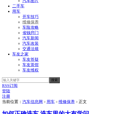
汽车图片
二手车
用车
开车技巧
维修保养
车险攻略
省钱窍门
汽车新闻
汽车改装
交通法规
车友之家
车友答疑
车友茶馆
车友维权
RSS订阅
登陆
注册
当前位置：
汽车信息网
用车
维修保养
正文
>
>
>
如何正确洗车 洗车里的大有学问