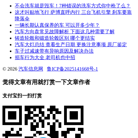
不会洗车就是毁车！7种错误的洗车方式你中枪了么？
这才叫贴地飞行 萨博直呼内行 三台飞机引擎 刹车要靠
降落伞
一辆长期认真保养的车 可以开多少年？
汽车方向盘常见故障解析 下面这几种需要了解
铸造轮毂和锻造轮毂区别 哪个更结实
汽车大灯总结 查看生产日期 更换注意事项 原厂鉴定
车子过减速带有异响原因及解决办法
损车行为大全 老司机也中招
© 2026
汽车信息网
鲁ICP备2025141668号-1
觉得文章有用就打赏一下文章作者
支付宝扫一扫打赏