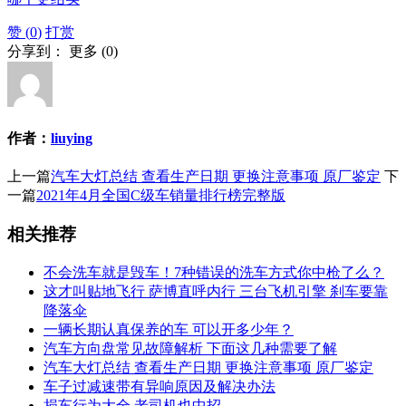
赞 (
0
)
打赏
分享到：
更多
(
0
)
作者：
liuying
上一篇
汽车大灯总结 查看生产日期 更换注意事项 原厂鉴定
下
一篇
2021年4月全国C级车销量排行榜完整版
相关推荐
不会洗车就是毁车！7种错误的洗车方式你中枪了么？
这才叫贴地飞行 萨博直呼内行 三台飞机引擎 刹车要靠
降落伞
一辆长期认真保养的车 可以开多少年？
汽车方向盘常见故障解析 下面这几种需要了解
汽车大灯总结 查看生产日期 更换注意事项 原厂鉴定
车子过减速带有异响原因及解决办法
损车行为大全 老司机也中招