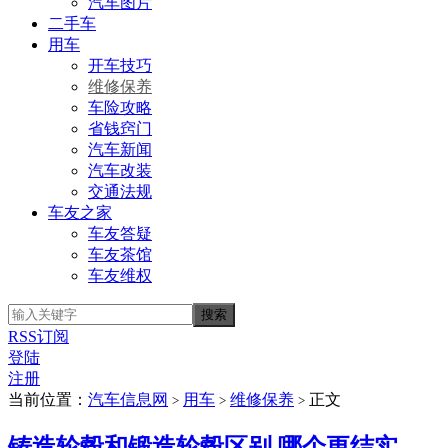
汽车图片
二手车
用车
开车技巧
维修保养
车险攻略
省钱窍门
汽车新闻
汽车改装
交通法规
车友之家
车友答疑
车友茶馆
车友维权
RSS订阅
登陆
注册
当前位置：
汽车信息网
用车
维修保养
正文
>
>
>
铸造轮毂和锻造轮毂区别 哪个更结实