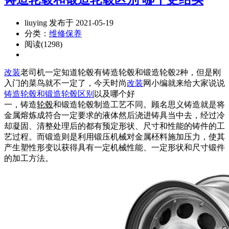
liuying 发布于 2021-05-19
分类：
维修保养
阅读(1298)
改装
老司机一定知道轮毂有铸造轮毂和锻造轮毂2种，但是刚
入门的菜鸟就不一定了，今天时尚
改装
网小编就来给大家说说
铸造轮毂和锻造轮毂区别
以及哪个好
一，铸造
轮毂
和锻造轮毂制造工艺不同。
顾名思义
铸造就是将
金属熔炼成符合一定要求的液体然后浇进铸具当中去，经过冷
却凝固、清整处理后的都有预定形状、尺寸和性能的铸件的工
艺过程。而锻造则是利用锻压机械对金属柸料施加压力，使其
产生塑性形变以获得具有一定机械性能、一定形状和尺寸锻件
的加工方法。