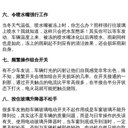
六、令喷水嘴强行工作
当冬天气温低、喷水嘴被冻上时，你怎么办？照样强行往玻璃
上喷水？我就知道，这样只会把水泵憋坏！其实你可以等车发
动、车辆温度上来、被冻的喷水嘴冰化以后再喷水。雨刷同样
也是如此，冻上的雨刷起不到应有的清洁效果，还会损坏雨刷
自身。
七、频繁操作组合开关
有不少车友说，车辆灯光的闪射让他们自我感觉非常出色，殊
不知，频繁开关会增加组合开关损坏的几率。在开关接通的一
刹那，通过开关触点的电流比平常高很多，在半接合半分开状
态下打火，电火花就可能把触点烧毁。
八、按住玻璃升降器不松手
很多车友抱怨车辆玻璃电动开关不起作用或是车窗玻璃不能升
降到位，其实这不是车辆的质量问题，而是与日常操作的失误
有关。使用电动玻璃升降器时，当车窗到底或升到顶时，一定
要及时松手，否则与车辆机械部件较劲，电动机自然只能自取