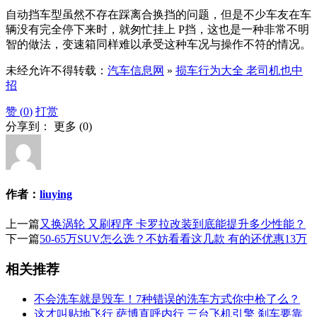
自动挡车型虽然不存在踩离合换挡的问题，但是不少车友在车
辆没有完全停下来时，就匆忙挂上 P挡，这也是一种非常不明
智的做法，变速箱同样难以承受这种车况与操作不符的情况。
未经允许不得转载：
汽车信息网
»
损车行为大全 老司机也中
招
赞 (
0
)
打赏
分享到：
更多
(
0
)
作者：
liuying
上一篇
又换涡轮 又刷程序 卡罗拉改装到底能提升多少性能？
下一篇
50-65万SUV怎么选？不妨看看这几款 有的还优惠13万
相关推荐
不会洗车就是毁车！7种错误的洗车方式你中枪了么？
这才叫贴地飞行 萨博直呼内行 三台飞机引擎 刹车要靠