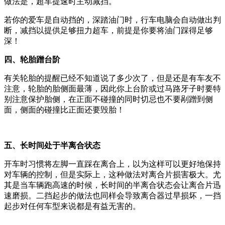
做法是，超车提速时主动减挡。
若你的爱车是自动挡的，深踏油门时，行车电脑会自动做出判
断，减挡以提供足够扭力超车，前提是你要将油门踩得足够
深！
四、轮胎蹭台阶
有关轮胎的提醒已经不知道说了多少次了，但是还是有车友不
注意，轮胎的胎侧面最薄，因此你上台阶或过马路牙子时要特
别注意保护胎侧，在正面不碰撞的同时切忌也不要剐蹭到侧
面，侧面的碰撞比正面还要毁胎！
五、长时间处于半离合状态
开车时习惯将左脚一直踩在离合上，以为这样可以更好地保持
对车辆的控制，但是实际上，这种做法对离合片损害极大。尤
其是当车辆跑高速的时候，长时间的半离合状态会让离合片迅
速磨损。二挡起步的做法也同样会导致离合器过早损坏，一挡
起步对任何车型来说都是有益无害的。