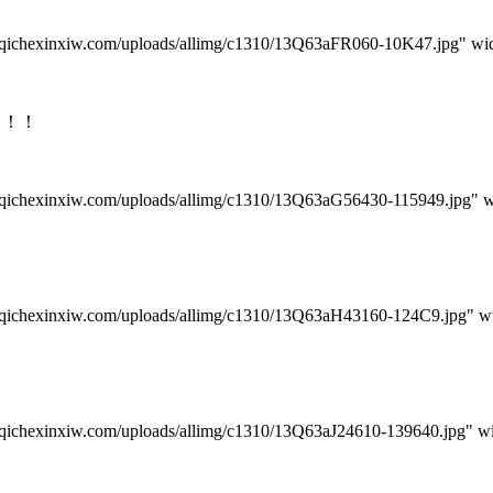
iw.com/uploads/allimg/c1310/13Q63aFR060-10K47.jpg" widt
！！！
w.com/uploads/allimg/c1310/13Q63aG56430-115949.jpg" wi
w.com/uploads/allimg/c1310/13Q63aH43160-124C9.jpg" wid
w.com/uploads/allimg/c1310/13Q63aJ24610-139640.jpg" wid