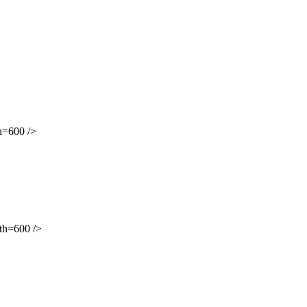
=600 />
h=600 />