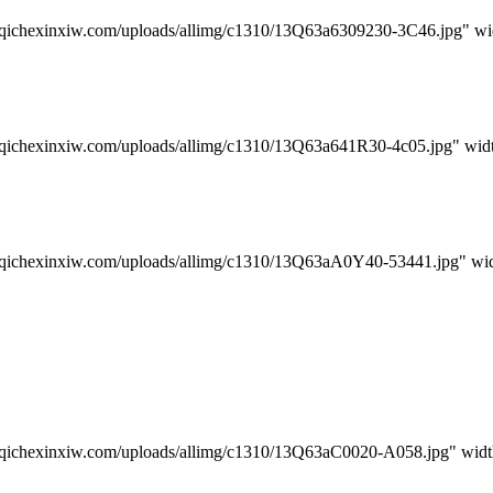
w.com/uploads/allimg/c1310/13Q63a6309230-3C46.jpg" wid
w.com/uploads/allimg/c1310/13Q63a641R30-4c05.jpg" widt
iw.com/uploads/allimg/c1310/13Q63aA0Y40-53441.jpg" widt
w.com/uploads/allimg/c1310/13Q63aC0020-A058.jpg" width