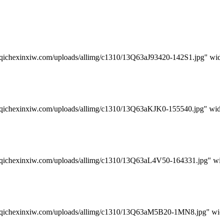
w.com/uploads/allimg/c1310/13Q63aJ93420-142S1.jpg" widt
w.com/uploads/allimg/c1310/13Q63aKJK0-155540.jpg" widt
w.com/uploads/allimg/c1310/13Q63aL4V50-164331.jpg" wid
iw.com/uploads/allimg/c1310/13Q63aM5B20-1MN8.jpg" wid