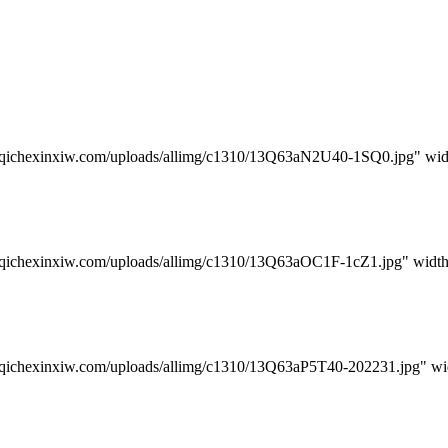
iw.com/uploads/allimg/c1310/13Q63aN2U40-1SQ0.jpg" widt
iw.com/uploads/allimg/c1310/13Q63aOC1F-1cZ1.jpg" width
w.com/uploads/allimg/c1310/13Q63aP5T40-202231.jpg" wid