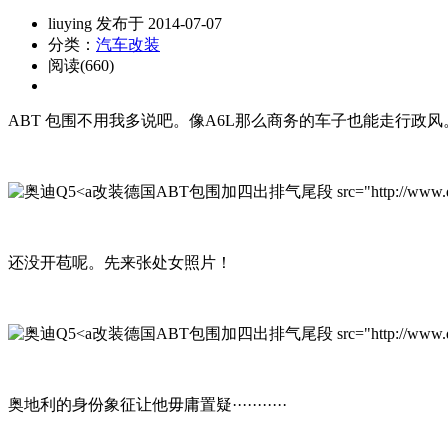
liuying 发布于 2014-07-07
分类：
汽车改装
阅读(660)
ABT 包围不用我多说吧。像A6L那么商务的车子也能走行政风
改装德国ABT包围加四出排气尾段 src="http://www.qichexinx
还没开苞呢。先来张处女照片！
改装德国ABT包围加四出排气尾段 src="http://www.qichexinxi
奥地利的身份象征让他毋庸置疑···········