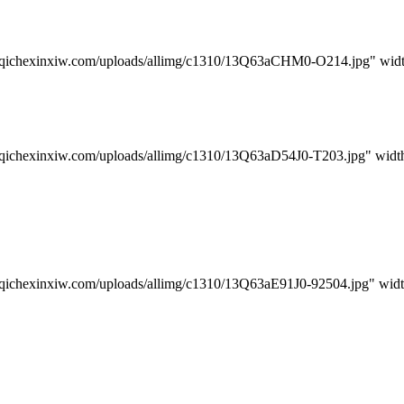
iw.com/uploads/allimg/c1310/13Q63aCHM0-O214.jpg" widt
w.com/uploads/allimg/c1310/13Q63aD54J0-T203.jpg" width
w.com/uploads/allimg/c1310/13Q63aE91J0-92504.jpg" widt