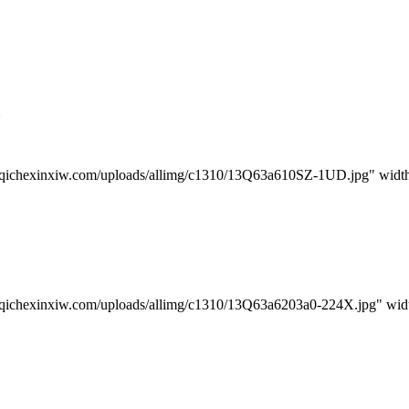
。
iw.com/uploads/allimg/c1310/13Q63a610SZ-1UD.jpg" width
w.com/uploads/allimg/c1310/13Q63a6203a0-224X.jpg" widt