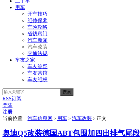
二手车
用车
开车技巧
维修保养
车险攻略
省钱窍门
汽车新闻
汽车改装
交通法规
车友之家
车友答疑
车友茶馆
车友维权
RSS订阅
登陆
注册
当前位置：
汽车信息网
用车
汽车改装
正文
>
>
>
奥迪Q5改装德国ABT包围加四出排气尾段