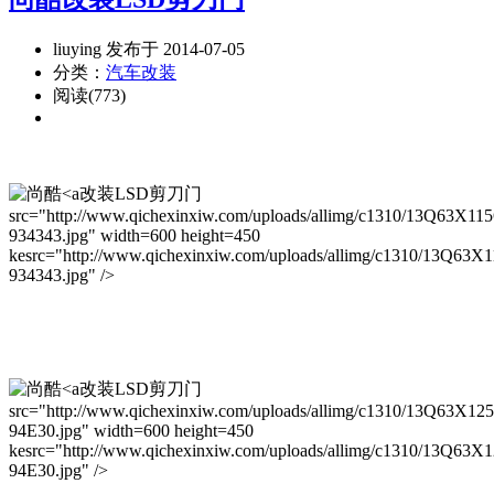
liuying 发布于 2014-07-05
分类：
汽车改装
阅读(773)
改装LSD剪刀门
src="http://www.qichexinxiw.com/uploads/allimg/c1310/13Q63X11
934343.jpg" width=600 height=450
kesrc="http://www.qichexinxiw.com/uploads/allimg/c1310/13Q63X
934343.jpg" />
改装LSD剪刀门
src="http://www.qichexinxiw.com/uploads/allimg/c1310/13Q63X125
94E30.jpg" width=600 height=450
kesrc="http://www.qichexinxiw.com/uploads/allimg/c1310/13Q63X
94E30.jpg" />