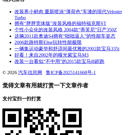
改装界小鲜肉 重新喷涂“薄荷色”车漆的现代Veloster
Turbo
拥有“胖胖宽体版”改装风格的福特福克斯ST
个性小众化的改装风格 2004款“蒂芙尼”日产350Z
这辆2011款奥迪S4拥有“咄咄逼人”的性能车姿态
2006款路特斯Elise玩转性能极限
一辆集运动豪华和舒适间最优雅的2002款宝马335i
好看！来自2002年的哑光紫宝马M3
改装一台看似“不中用”的2015款宝马i8超跑
© 2026
汽车信息网
鲁ICP备2025141668号-1
觉得文章有用就打赏一下文章作者
支付宝扫一扫打赏