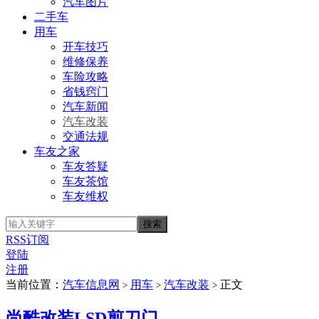
汽车图片
二手车
用车
开车技巧
维修保养
车险攻略
省钱窍门
汽车新闻
汽车改装
交通法规
车友之家
车友答疑
车友茶馆
车友维权
RSS订阅
登陆
注册
当前位置：
汽车信息网
用车
汽车改装
正文
>
>
>
尚酷改装LSD剪刀门