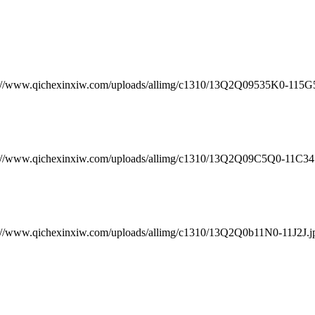
chexinxiw.com/uploads/allimg/c1310/13Q2Q09535K0-115G59.
chexinxiw.com/uploads/allimg/c1310/13Q2Q09C5Q0-11C341.j
chexinxiw.com/uploads/allimg/c1310/13Q2Q0b11N0-11J2J.jpg