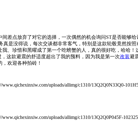
中间差点放弃了对它的选择，一次偶然的机会询问ST是否能够给
服务真是没得说，每次交谈都非常客气，特别是这款轮毂竟然按照
让我、珍惜和黑曜成了第一个吃螃蟹的人，真的很好吃，哈哈！这
通过，这款避震的舒适度超出了我的预料，因为我是第一次
改装
避
的，欢迎各种拍砖！
chexinxiw.com/uploads/allimg/c1310/13Q2Q0N33Q0-101H56.
chexinxiw.com/uploads/allimg/c1310/13Q2Q0P045F-1023257.j