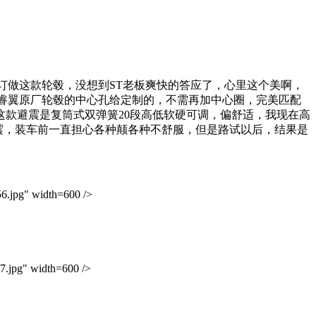
订做这款轮毂，没想到ST老板爽快的答应了，心里这个美啊，
睿翼原厂轮毂的中心孔给定制的，不需再加中心圈，完美匹配
款避震是复筒式双弹簧20段高低软硬可调，偏舒适，我现在高
震，装车前一直担心各种颠各种不舒服，但是路试以后，结果是
jpg" width=600 />
pg" width=600 />