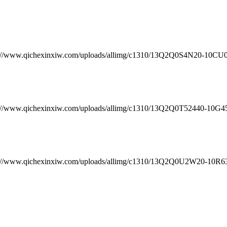
chexinxiw.com/uploads/allimg/c1310/13Q2Q0S4N20-10CU0.j
chexinxiw.com/uploads/allimg/c1310/13Q2Q0T52440-10G458.
chexinxiw.com/uploads/allimg/c1310/13Q2Q0U2W20-10R634.