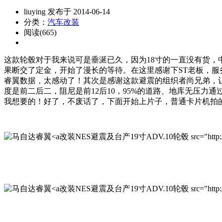
liuying 发布于 2014-06-14
分类：
汽车改装
阅读(665)
这款轮毂对于我来说可是垂涎已久，因为18寸的一直没有货，
果断交了定金，开始了漫长的等待。在这里感谢下ST老板，
睿翼数据，太感动了！其次是感谢这款避震的组织者尚兄弟，
度是前二后二，阻尼是前12后10，95%的道路、地库无压力
我想要的！好了，不废话了，下面开始上片子，普通卡片机拍
改装NES避震及台产19寸ADV.10轮毂 src="http://www.qi
改装NES避震及台产19寸ADV.10轮毂 src="http://www.qi