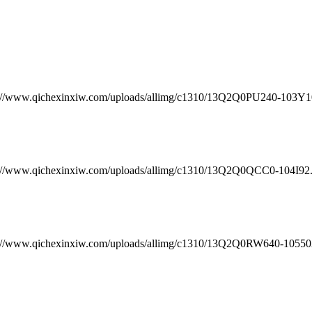
chexinxiw.com/uploads/allimg/c1310/13Q2Q0PU240-103Y10.j
chexinxiw.com/uploads/allimg/c1310/13Q2Q0QCC0-104I92.jp
chexinxiw.com/uploads/allimg/c1310/13Q2Q0RW640-1055024.