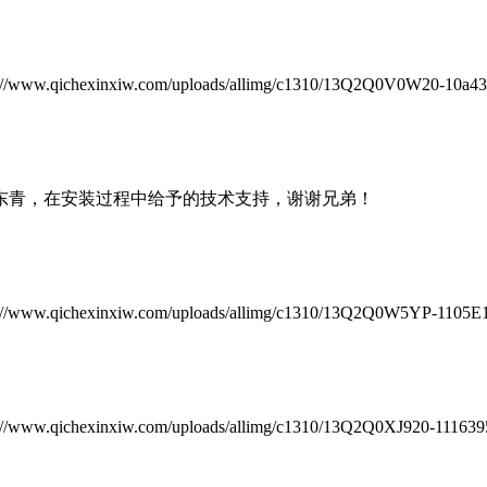
chexinxiw.com/uploads/allimg/c1310/13Q2Q0V0W20-10a435.j
东青，在安装过程中给予的技术支持，谢谢兄弟！
chexinxiw.com/uploads/allimg/c1310/13Q2Q0W5YP-1105E1.j
chexinxiw.com/uploads/allimg/c1310/13Q2Q0XJ920-1116395.j