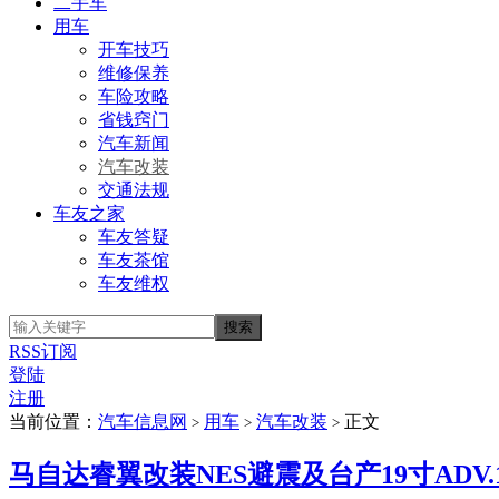
二手车
用车
开车技巧
维修保养
车险攻略
省钱窍门
汽车新闻
汽车改装
交通法规
车友之家
车友答疑
车友茶馆
车友维权
RSS订阅
登陆
注册
当前位置：
汽车信息网
用车
汽车改装
正文
>
>
>
马自达睿翼改装NES避震及台产19寸ADV.