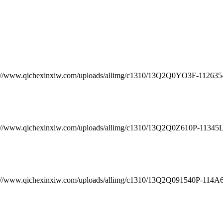
chexinxiw.com/uploads/allimg/c1310/13Q2Q0YO3F-1126354.j
chexinxiw.com/uploads/allimg/c1310/13Q2Q0Z610P-11345L.j
chexinxiw.com/uploads/allimg/c1310/13Q2Q091540P-114A64.