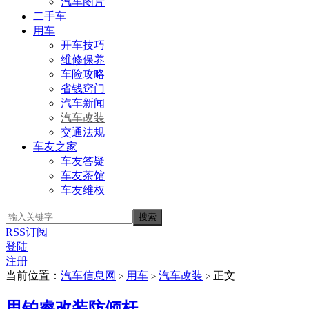
汽车图片
二手车
用车
开车技巧
维修保养
车险攻略
省钱窍门
汽车新闻
汽车改装
交通法规
车友之家
车友答疑
车友茶馆
车友维权
RSS订阅
登陆
注册
当前位置：
汽车信息网
用车
汽车改装
正文
>
>
>
思铂睿改装防倾杆