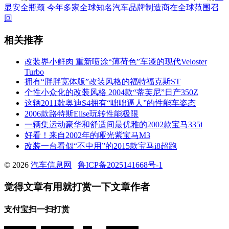
显安全瓶颈 今年多家全球知名汽车品牌制造商在全球范围召
回
相关推荐
改装界小鲜肉 重新喷涂“薄荷色”车漆的现代Veloster
Turbo
拥有“胖胖宽体版”改装风格的福特福克斯ST
个性小众化的改装风格 2004款“蒂芙尼”日产350Z
这辆2011款奥迪S4拥有“咄咄逼人”的性能车姿态
2006款路特斯Elise玩转性能极限
一辆集运动豪华和舒适间最优雅的2002款宝马335i
好看！来自2002年的哑光紫宝马M3
改装一台看似“不中用”的2015款宝马i8超跑
© 2026
汽车信息网
鲁ICP备2025141668号-1
觉得文章有用就打赏一下文章作者
支付宝扫一扫打赏