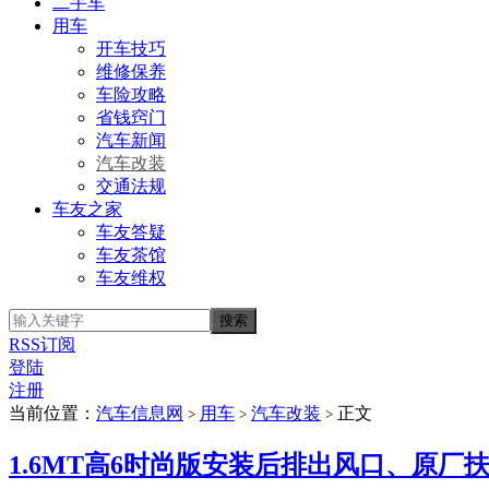
二手车
用车
开车技巧
维修保养
车险攻略
省钱窍门
汽车新闻
汽车改装
交通法规
车友之家
车友答疑
车友茶馆
车友维权
RSS订阅
登陆
注册
当前位置：
汽车信息网
用车
汽车改装
正文
>
>
>
1.6MT高6时尚版安装后排出风口、原厂