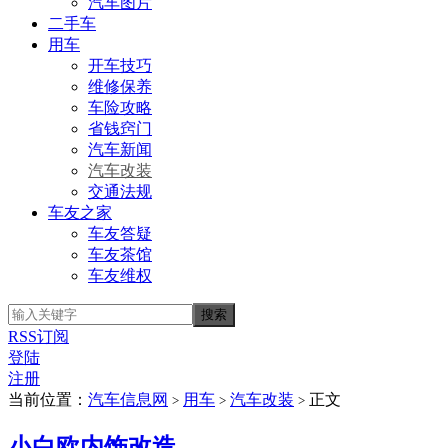
汽车图片
二手车
用车
开车技巧
维修保养
车险攻略
省钱窍门
汽车新闻
汽车改装
交通法规
车友之家
车友答疑
车友茶馆
车友维权
RSS订阅
登陆
注册
当前位置：
汽车信息网
用车
汽车改装
正文
>
>
>
小白欧内饰改造