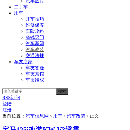
汽车图片
二手车
用车
开车技巧
维修保养
车险攻略
省钱窍门
汽车新闻
汽车改装
交通法规
车友之家
车友答疑
车友茶馆
车友维权
RSS订阅
登陆
注册
当前位置：
汽车信息网
用车
汽车改装
正文
>
>
>
宝马125i改装KW V3避震