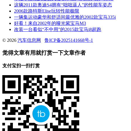
这辆2011款奥迪S4拥有“咄咄逼人”的性能车姿态
2006款路特斯Elise玩转性能极限
一辆集运动豪华和舒适间最优雅的2002款宝马335i
好看！来自2002年的哑光紫宝马M3
改装一台看似“不中用”的2015款宝马i8超跑
© 2026
汽车信息网
鲁ICP备2025141668号-1
觉得文章有用就打赏一下文章作者
支付宝扫一扫打赏