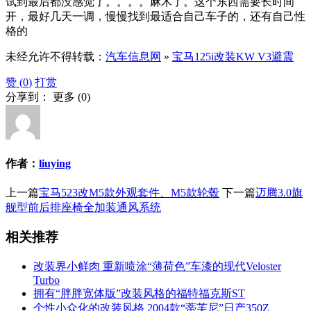
试到最后都没感觉了。。。。麻木了。这个东西需要长时间
开，最好几天一调，慢慢找到最适合自己车子的，还有自己性
格的
未经允许不得转载：
汽车信息网
»
宝马125i改装KW V3避震
赞 (
0
)
打赏
分享到：
更多
(
0
)
作者：
liuying
上一篇
宝马523改M5款外观套件、M5款轮毂
下一篇
迈腾3.0旗
舰型前后排座椅全加装通风系统
相关推荐
改装界小鲜肉 重新喷涂“薄荷色”车漆的现代Veloster
Turbo
拥有“胖胖宽体版”改装风格的福特福克斯ST
个性小众化的改装风格 2004款“蒂芙尼”日产350Z