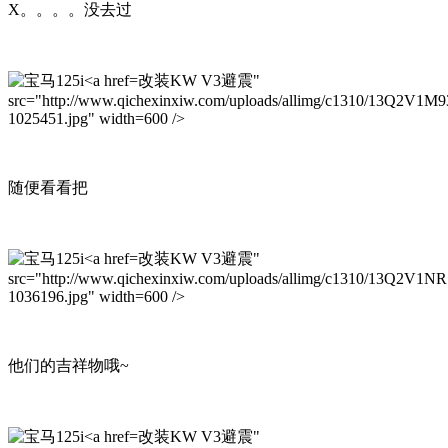
X。。。。没去过
改装KW V3避震"
src="http://www.qichexinxiw.com/uploads/allimg/c1310/13Q2V1M
1025451.jpg" width=600 />
随便看看把
改装KW V3避震"
src="http://www.qichexinxiw.com/uploads/allimg/c1310/13Q2V1NR
1036196.jpg" width=600 />
他们的吉祥物哦~
改装KW V3避震"