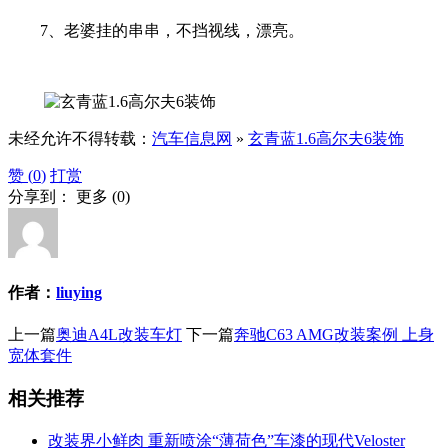
7、老婆挂的串串，不挡视线，漂亮。
未经允许不得转载：
汽车信息网
»
玄青蓝1.6高尔夫6装饰
赞 (
0
)
打赏
分享到：
更多
(
0
)
作者：
liuying
上一篇
奥迪A4L改装车灯
下一篇
奔驰C63 AMG改装案例 上身
宽体套件
相关推荐
改装界小鲜肉 重新喷涂“薄荷色”车漆的现代Veloster