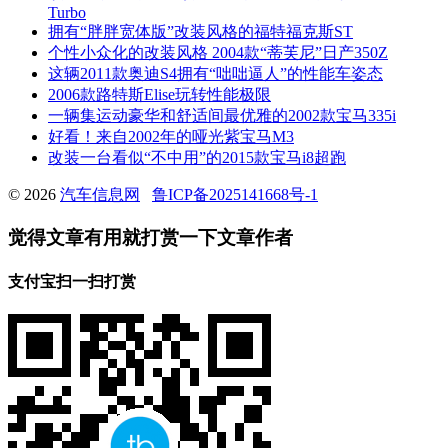
Turbo
拥有“胖胖宽体版”改装风格的福特福克斯ST
个性小众化的改装风格 2004款“蒂芙尼”日产350Z
这辆2011款奥迪S4拥有“咄咄逼人”的性能车姿态
2006款路特斯Elise玩转性能极限
一辆集运动豪华和舒适间最优雅的2002款宝马335i
好看！来自2002年的哑光紫宝马M3
改装一台看似“不中用”的2015款宝马i8超跑
© 2026
汽车信息网
鲁ICP备2025141668号-1
觉得文章有用就打赏一下文章作者
支付宝扫一扫打赏