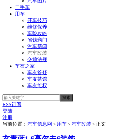
汽车图片
二手车
用车
开车技巧
维修保养
车险攻略
省钱窍门
汽车新闻
汽车改装
交通法规
车友之家
车友答疑
车友茶馆
车友维权
RSS订阅
登陆
注册
当前位置：
汽车信息网
用车
汽车改装
正文
>
>
>
玄青蓝1.6高尔夫6装饰