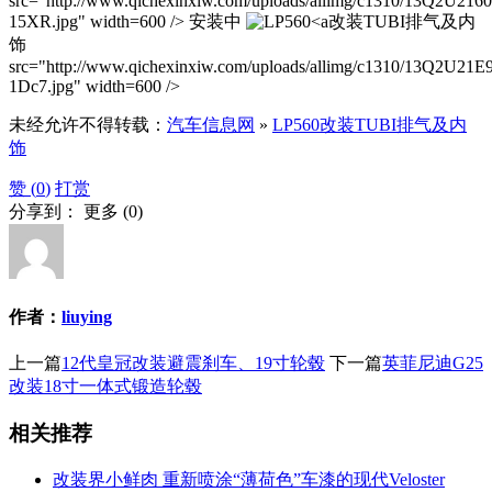
src="http://www.qichexinxiw.com/uploads/allimg/c1310/13Q2U216
15XR.jpg" width=600 /> 安装中
改装TUBI排气及内
饰
src="http://www.qichexinxiw.com/uploads/allimg/c1310/13Q2U21E
1Dc7.jpg" width=600 />
未经允许不得转载：
汽车信息网
»
LP560改装TUBI排气及内
饰
赞 (
0
)
打赏
分享到：
更多
(
0
)
作者：
liuying
上一篇
12代皇冠改装避震刹车、19寸轮毂
下一篇
英菲尼迪G25
改装18寸一体式锻造轮毂
相关推荐
改装界小鲜肉 重新喷涂“薄荷色”车漆的现代Veloster