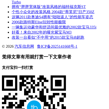
Turbo
拥有“胖胖宽体版”改装风格的福特福克斯ST
个性小众化的改装风格 2004款“蒂芙尼”日产350Z
这辆2011款奥迪S4拥有“咄咄逼人”的性能车姿态
2006款路特斯Elise玩转性能极限
一辆集运动豪华和舒适间最优雅的2002款宝马335i
好看！来自2002年的哑光紫宝马M3
改装一台看似“不中用”的2015款宝马i8超跑
© 2026
汽车信息网
鲁ICP备2025141668号-1
觉得文章有用就打赏一下文章作者
支付宝扫一扫打赏