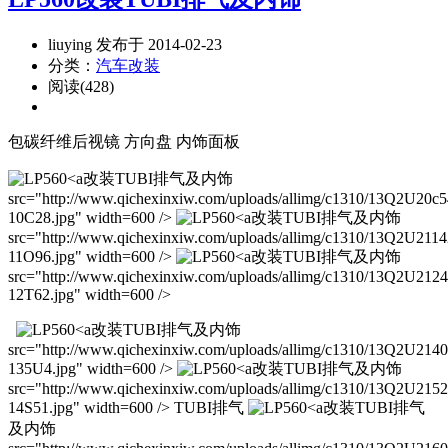
liuying 发布于 2014-02-23
分类：
汽车改装
阅读(428)
包碳纤维后视镜 方向盘 内饰面板
改装TUBI排气及内饰
src="http://www.qichexinxiw.com/uploads/allimg/c1310/13Q2U20c5
10C28.jpg" width=600 />
改装TUBI排气及内饰
src="http://www.qichexinxiw.com/uploads/allimg/c1310/13Q2U2114
11O96.jpg" width=600 />
改装TUBI排气及内饰
src="http://www.qichexinxiw.com/uploads/allimg/c1310/13Q2U212
12T62.jpg" width=600 />
改装TUBI排气及内饰
src="http://www.qichexinxiw.com/uploads/allimg/c1310/13Q2U214
135U4.jpg" width=600 />
改装TUBI排气及内饰
src="http://www.qichexinxiw.com/uploads/allimg/c1310/13Q2U21
14S51.jpg" width=600 /> TUBI排气
改装TUBI排气
及内饰