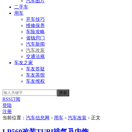
汽车图片
二手车
用车
开车技巧
维修保养
车险攻略
省钱窍门
汽车新闻
汽车改装
交通法规
车友之家
车友答疑
车友茶馆
车友维权
RSS订阅
登陆
注册
当前位置：
汽车信息网
用车
汽车改装
正文
>
>
>
LP560改装TUBI排气及内饰