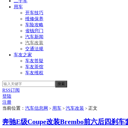
二手车
用车
开车技巧
维修保养
车险攻略
省钱窍门
汽车新闻
汽车改装
交通法规
车友之家
车友答疑
车友茶馆
车友维权
RSS订阅
登陆
注册
当前位置：
汽车信息网
用车
汽车改装
正文
>
>
>
奔驰E级Coupe改装Brembo前六后四刹车