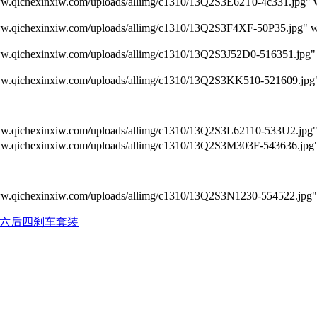
xinxiw.com/uploads/allimg/c1310/13Q2S3E62T0-4c331.jpg" w
xinxiw.com/uploads/allimg/c1310/13Q2S3F4XF-50P35.jpg" wi
xinxiw.com/uploads/allimg/c1310/13Q2S3J52D0-516351.jpg" 
xinxiw.com/uploads/allimg/c1310/13Q2S3KK510-521609.jpg" 
xinxiw.com/uploads/allimg/c1310/13Q2S3L62110-533U2.jpg" 
xinxiw.com/uploads/allimg/c1310/13Q2S3M303F-543636.jpg" 
xinxiw.com/uploads/allimg/c1310/13Q2S3N1230-554522.jpg" 
o前六后四刹车套装