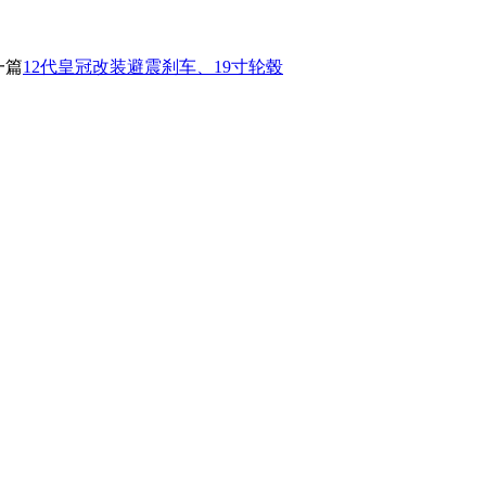
一篇
12代皇冠改装避震刹车、19寸轮毂