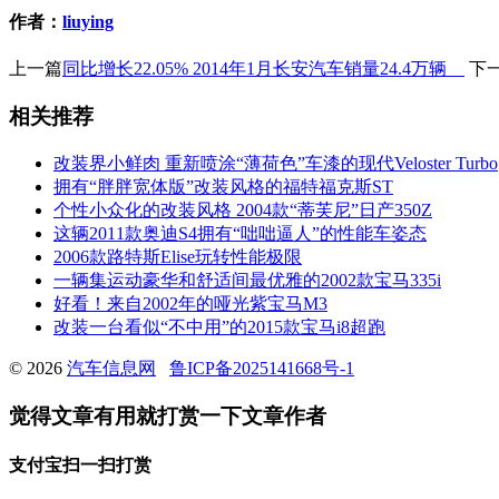
作者：
liuying
上一篇
同比增长22.05% 2014年1月长安汽车销量24.4万辆
下
相关推荐
改装界小鲜肉 重新喷涂“薄荷色”车漆的现代Veloster Turbo
拥有“胖胖宽体版”改装风格的福特福克斯ST
个性小众化的改装风格 2004款“蒂芙尼”日产350Z
这辆2011款奥迪S4拥有“咄咄逼人”的性能车姿态
2006款路特斯Elise玩转性能极限
一辆集运动豪华和舒适间最优雅的2002款宝马335i
好看！来自2002年的哑光紫宝马M3
改装一台看似“不中用”的2015款宝马i8超跑
© 2026
汽车信息网
鲁ICP备2025141668号-1
觉得文章有用就打赏一下文章作者
支付宝扫一扫打赏