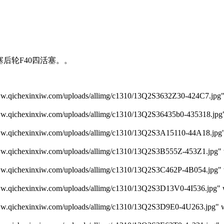
活塞后轮F40四活塞。。
xinxiw.com/uploads/allimg/c1310/13Q2S3632Z30-424C7.jpg" 
xinxiw.com/uploads/allimg/c1310/13Q2S36435b0-435318.jpg" 
xinxiw.com/uploads/allimg/c1310/13Q2S3A15110-44A18.jpg" 
xinxiw.com/uploads/allimg/c1310/13Q2S3B555Z-453Z1.jpg" w
xinxiw.com/uploads/allimg/c1310/13Q2S3C462P-4B054.jpg" w
xinxiw.com/uploads/allimg/c1310/13Q2S3D13V0-4I536.jpg" w
xinxiw.com/uploads/allimg/c1310/13Q2S3D9E0-4U263.jpg" wi