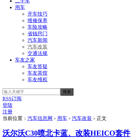
二手车
用车
开车技巧
维修保养
车险攻略
省钱窍门
汽车新闻
汽车改装
交通法规
车友之家
车友答疑
车友茶馆
车友维权
RSS订阅
登陆
注册
当前位置：
汽车信息网
用车
汽车改装
正文
>
>
>
沃尔沃C30喷北卡蓝、改装HEICO套件