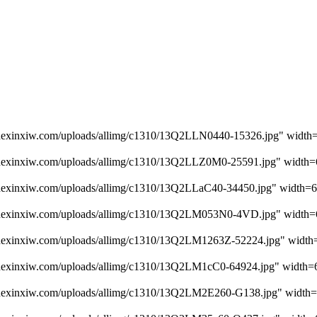
nxiw.com/uploads/allimg/c1310/13Q2LLN0440-15326.jpg" width=
nxiw.com/uploads/allimg/c1310/13Q2LLZ0M0-25591.jpg" width=
nxiw.com/uploads/allimg/c1310/13Q2LLaC40-34450.jpg" width=6
inxiw.com/uploads/allimg/c1310/13Q2LM053N0-4VD.jpg" width=
nxiw.com/uploads/allimg/c1310/13Q2LM1263Z-52224.jpg" width=
nxiw.com/uploads/allimg/c1310/13Q2LM1cC0-64924.jpg" width=6
nxiw.com/uploads/allimg/c1310/13Q2LM2E260-G138.jpg" width=