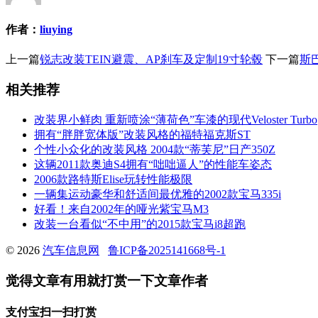
作者：
liuying
上一篇
锐志改装TEIN避震、AP刹车及定制19寸轮毂
下一篇
斯
相关推荐
改装界小鲜肉 重新喷涂“薄荷色”车漆的现代Veloster Turbo
拥有“胖胖宽体版”改装风格的福特福克斯ST
个性小众化的改装风格 2004款“蒂芙尼”日产350Z
这辆2011款奥迪S4拥有“咄咄逼人”的性能车姿态
2006款路特斯Elise玩转性能极限
一辆集运动豪华和舒适间最优雅的2002款宝马335i
好看！来自2002年的哑光紫宝马M3
改装一台看似“不中用”的2015款宝马i8超跑
© 2026
汽车信息网
鲁ICP备2025141668号-1
觉得文章有用就打赏一下文章作者
支付宝扫一扫打赏