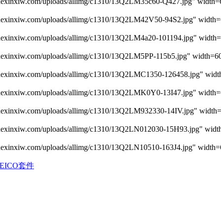
nxiw.com/uploads/allimg/c1310/13Q2LM35c60-Q427.jpg" width=6
nxiw.com/uploads/allimg/c1310/13Q2LM42V50-94S2.jpg" width=
nxiw.com/uploads/allimg/c1310/13Q2LM4a20-101194.jpg" width=
nxiw.com/uploads/allimg/c1310/13Q2LM5PP-115b5.jpg" width=60
nxiw.com/uploads/allimg/c1310/13Q2LMC1350-126458.jpg" widt
nxiw.com/uploads/allimg/c1310/13Q2LMK0Y0-13I47.jpg" width=
nxiw.com/uploads/allimg/c1310/13Q2LM932330-14IV.jpg" width=
nxiw.com/uploads/allimg/c1310/13Q2LN012030-15H93.jpg" width
nxiw.com/uploads/allimg/c1310/13Q2LN10510-163J4.jpg" width=
EICO套件