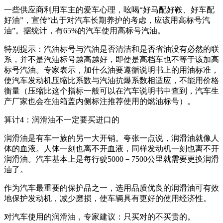
一些供应商利用车主的爱车心理，吆喝“好马配好鞍、好车配
好油”，宣传“出于对汽车长期养护的考虑，应该用高标号汽
油”。据统计，有65%的汽车使用高标号汽油。
特别提示：汽油标号与汽油是否清洁和是否省油没有必然的联
系，并不是汽油标号越高越好，即使是高档车也不等于该加高
标号汽油。专家表示，加什么油要遵循说明书上的用油标准，
使汽车发动机压缩比系数与汽油抗爆系数相适应，不能用价格
衡量（压缩比这个指标一般可以在汽车说明书中查到，汽车生
产厂家也会在油箱盖内侧标注推荐使用的燃油标号）。
算计4：润滑油不一定要买进口的
润滑油是有车一族的另一大开销。夸张一点说，润滑油就像人
体的血液。人体一刻也离不开血液，同样发动机一刻也离不开
润滑油。汽车基本上是每行驶5000－7500公里就需要更换润滑
油了。
作为汽车最重要的保护品之一，选用品质优良的润滑油可有效
地保护发动机，减少磨损，使车辆具有更好的使用经济性。
对汽车使用的润滑油，专家建议：只买对的不买贵的。