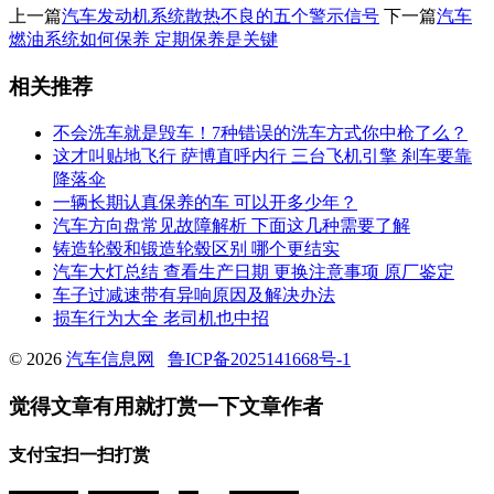
上一篇
汽车发动机系统散热不良的五个警示信号
下一篇
汽车
燃油系统如何保养 定期保养是关键
相关推荐
不会洗车就是毁车！7种错误的洗车方式你中枪了么？
这才叫贴地飞行 萨博直呼内行 三台飞机引擎 刹车要靠
降落伞
一辆长期认真保养的车 可以开多少年？
汽车方向盘常见故障解析 下面这几种需要了解
铸造轮毂和锻造轮毂区别 哪个更结实
汽车大灯总结 查看生产日期 更换注意事项 原厂鉴定
车子过减速带有异响原因及解决办法
损车行为大全 老司机也中招
© 2026
汽车信息网
鲁ICP备2025141668号-1
觉得文章有用就打赏一下文章作者
支付宝扫一扫打赏