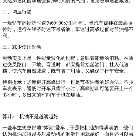
突然加速比慢加速会多消耗几倍的汽油，避免急加速急减速。
二、均速行驶
一般轿车的经济时速为60~90公里/小时。当汽车被挂在最高挡
位时，运行在经济时速下最省油，车速过高或过低对节油都不
利。
三、减少使用制动
制动实质上是一种能量转化的过程，意味着能量的消耗。在通
过交叉路口、下坡、弯道时，都应提前抬起油门，挂入低速
挡，使汽车自然减速，既节省了用油，又确保了行车安全。
特别提示：尽量避开高峰出行，也是节省油费的好办法。不少
车友表示，通畅时开车只需半小时，高峰期却可能要开上一个
多小时，多出来的时间车子也在烧油。
算计2：机油不是越满越好
一些车主想更好地“体谅”爱车，于是把机油加得满满的。他们
认为机油加得越多对发动机的润滑作用就越好，而且还可以减