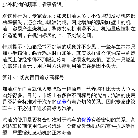
少补机油的频率，省事省钱。
对这种行为，专家表示：如果机油太多，不仅增加发动机内部
功率损失，还会增加燃油消耗。因此增加的溅到缸壁上的机
油，容易产生烧机油，导致发动机润滑不良。机油量应控制在
合适范围，在机油标尺的上、下刻线之间。
特别提示：油箱经常不加满的现象并不少见，一些车主常常只
加小半箱油，临近耗尽时再加油。其实这样做会使油箱中的燃
油泵上部经常得不到燃油冷却，容易发热烧损。更换一只燃油
泵需好几百元，用这种方法控制用油实在是因小失大。
算计3：切勿盲目追求高标号
加油对车而言就像人要吃饭一样简单。营养均衡比天天大鱼大
肉好得多。目前，市场上有多种不同标号的汽油，汽油的使用
是否符合标准对于汽车的
保养
有着密切的关系。因此专家建议
车主：不必过于追求高标号汽油。
汽油的使用是否符合标准对于汽车的
保养
有着密切的关系。高
档轿车长期使用低标号汽油，会造成发动机内部零件损坏等问
题，严重缩短发动机的正常寿命。