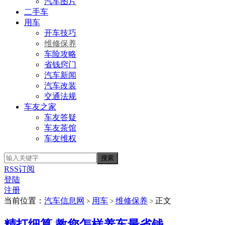
汽车图片
二手车
用车
开车技巧
维修保养
车险攻略
省钱窍门
汽车新闻
汽车改装
交通法规
车友之家
车友答疑
车友茶馆
车友维权
RSS订阅
登陆
注册
当前位置：
汽车信息网
用车
维修保养
正文
>
>
>
精打细算 教您怎样养车最省钱