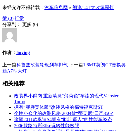
未经允许不得转载：
汽车信息网
»
朗逸1.4T大改氛围灯
赞 (
0
)
打赏
分享到：
更多
(
0
)
作者：
liuying
上一篇
科鲁兹改装轮毂刹车排气
下一篇
1.6MT英朗GT更换奥
迪A7型大灯
相关推荐
改装界小鲜肉 重新喷涂“薄荷色”车漆的现代Veloster
Turbo
拥有“胖胖宽体版”改装风格的福特福克斯ST
个性小众化的改装风格 2004款“蒂芙尼”日产350Z
这辆2011款奥迪S4拥有“咄咄逼人”的性能车姿态
2006款路特斯Elise玩转性能极限