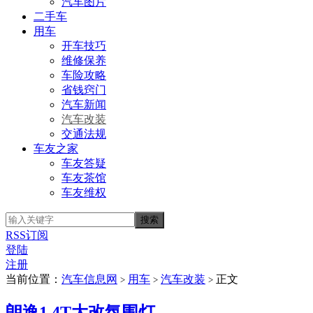
汽车图片
二手车
用车
开车技巧
维修保养
车险攻略
省钱窍门
汽车新闻
汽车改装
交通法规
车友之家
车友答疑
车友茶馆
车友维权
RSS订阅
登陆
注册
当前位置：
汽车信息网
用车
汽车改装
正文
>
>
>
朗逸1.4T大改氛围灯