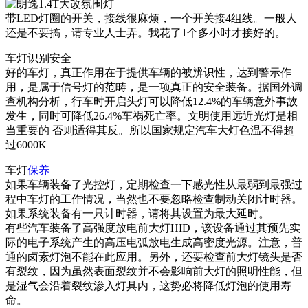
带LED灯圈的开关，接线很麻烦，一个开关接4组线。一般人
还是不要搞，请专业人士弄。我花了1个多小时才接好的。
车灯识别安全
好的车灯，真正作用在于提供车辆的被辨识性，达到警示作
用，是属于信号灯的范畴，是一项真正的安全装备。据国外调
查机构分析，行车时开启头灯可以降低12.4%的车辆意外事故
发生，同时可降低26.4%车祸死亡率。文明使用远近光灯是相
当重要的 否则适得其反。所以国家规定汽车大灯色温不得超
过6000K
车灯
保养
如果车辆装备了光控灯，定期检查一下感光性从最弱到最强过
程中车灯的工作情况，当然也不要忽略检查制动关闭计时器。
如果系统装备有一只计时器，请将其设置为最大延时。
有些汽车装备了高强度放电前大灯HID，该设备通过其预先实
际的电子系统产生的高压电弧放电生成高密度光源。注意，普
通的卤素灯泡不能在此应用。另外，还要检查前大灯镜头是否
有裂纹，因为虽然表面裂纹并不会影响前大灯的照明性能，但
是湿气会沿着裂纹渗入灯具内，这势必将降低灯泡的使用寿
命。