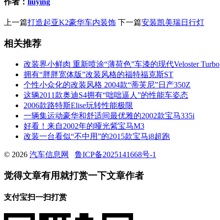
作者：
liuying
上一篇
打造起亚K2豪华车内装饰
下一篇
安装凯美瑞日行灯
相关推荐
改装界小鲜肉 重新喷涂“薄荷色”车漆的现代Veloster Turbo
拥有“胖胖宽体版”改装风格的福特福克斯ST
个性小众化的改装风格 2004款“蒂芙尼”日产350Z
这辆2011款奥迪S4拥有“咄咄逼人”的性能车姿态
2006款路特斯Elise玩转性能极限
一辆集运动豪华和舒适间最优雅的2002款宝马335i
好看！来自2002年的哑光紫宝马M3
改装一台看似“不中用”的2015款宝马i8超跑
© 2026
汽车信息网
鲁ICP备2025141668号-1
觉得文章有用就打赏一下文章作者
支付宝扫一扫打赏