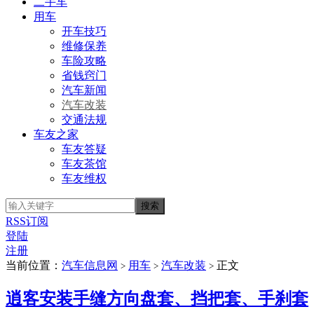
二手车
用车
开车技巧
维修保养
车险攻略
省钱窍门
汽车新闻
汽车改装
交通法规
车友之家
车友答疑
车友茶馆
车友维权
RSS订阅
登陆
注册
当前位置：
汽车信息网
用车
汽车改装
正文
>
>
>
逍客安装手缝方向盘套、挡把套、手刹套