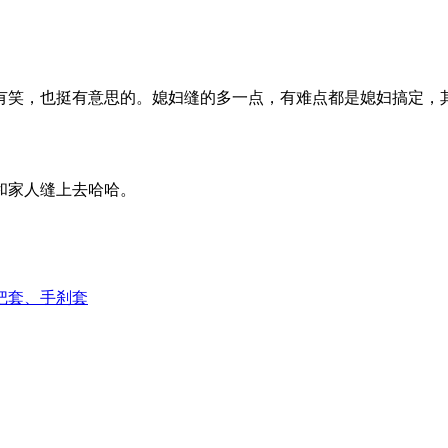
笑，也挺有意思的。媳妇缝的多一点，有难点都是媳妇搞定，其
和家人缝上去哈哈。
把套、手刹套