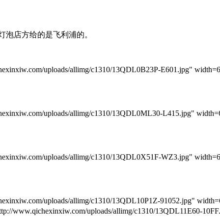
灯泡店方给的是飞利浦的。
/uploads/allimg/c1310/13QDL0B23P-E601.jpg" width=600 lazy
/uploads/allimg/c1310/13QDL0ML30-L415.jpg" width=600 laz
/uploads/allimg/c1310/13QDL0X51F-WZ3.jpg" width=600 lazy
/uploads/allimg/c1310/13QDL10P1Z-91052.jpg" width=600 laz
hexinxiw.com/uploads/allimg/c1310/13QDL11E60-10FF.jpg" 