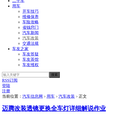
二手车
用车
开车技巧
维修保养
车险攻略
省钱窍门
汽车新闻
汽车改装
交通法规
车友之家
车友答疑
车友茶馆
车友维权
RSS订阅
登陆
注册
当前位置：
汽车信息网
用车
汽车改装
正文
>
>
>
迈腾改装透镜更换全车灯详细解说作业