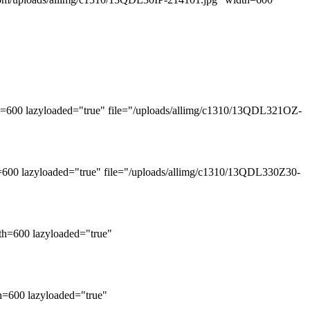
azyloaded="true" file="/uploads/allimg/c1310/13QDL321OZ-
zyloaded="true" file="/uploads/allimg/c1310/13QDL330Z30-
00 lazyloaded="true"
0 lazyloaded="true"