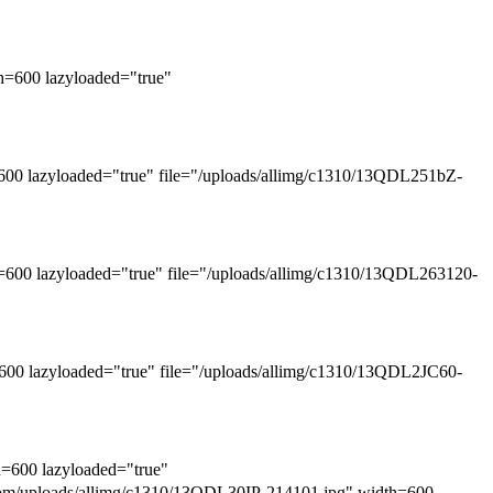
00 lazyloaded="true"
yloaded="true" file="/uploads/allimg/c1310/13QDL251bZ-
zyloaded="true" file="/uploads/allimg/c1310/13QDL263120-
yloaded="true" file="/uploads/allimg/c1310/13QDL2JC60-
0 lazyloaded="true"
ds/allimg/c1310/13QDL30IP-214101.jpg" width=600