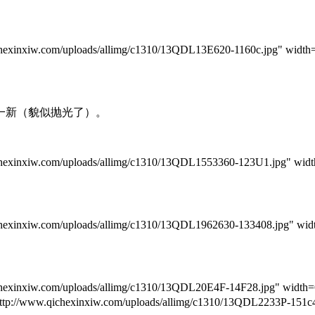
/uploads/allimg/c1310/13QDL13E620-1160c.jpg" width=600 la
一新（貌似抛光了）。
om/uploads/allimg/c1310/13QDL1553360-123U1.jpg" width=6
m/uploads/allimg/c1310/13QDL1962630-133408.jpg" width=6
/uploads/allimg/c1310/13QDL20E4F-14F28.jpg" width=600 laz
hexinxiw.com/uploads/allimg/c1310/13QDL2233P-151c4.jpg"