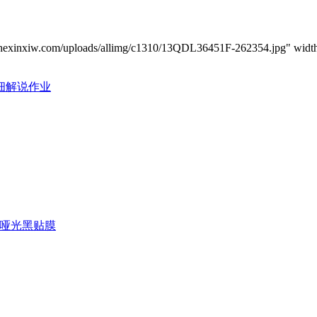
m/uploads/allimg/c1310/13QDL36451F-262354.jpg" width=60
细解说作业
哑光黑贴膜