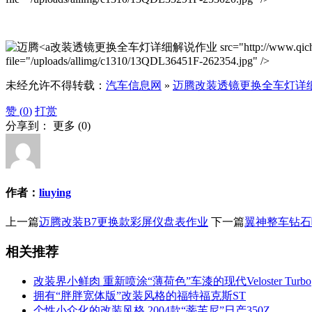
改装透镜更换全车灯详细解说作业 src="http://www.qichexinxiw.co
file="/uploads/allimg/c1310/13QDL36451F-262354.jpg" />
未经允许不得转载：
汽车信息网
»
迈腾改装透镜更换全车灯详
赞 (
0
)
打赏
分享到：
更多
(
0
)
作者：
liuying
上一篇
迈腾改装B7更换款彩屏仪盘表作业
下一篇
翼神整车钻石
相关推荐
改装界小鲜肉 重新喷涂“薄荷色”车漆的现代Veloster Turbo
拥有“胖胖宽体版”改装风格的福特福克斯ST
个性小众化的改装风格 2004款“蒂芙尼”日产350Z