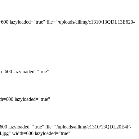
zyloaded="true" file="/uploads/allimg/c1310/13QDL13E620-
00 lazyloaded="true"
00 lazyloaded="true"
yloaded="true" file="/uploads/allimg/c1310/13QDL20E4F-
 width=600 lazyloaded="true"