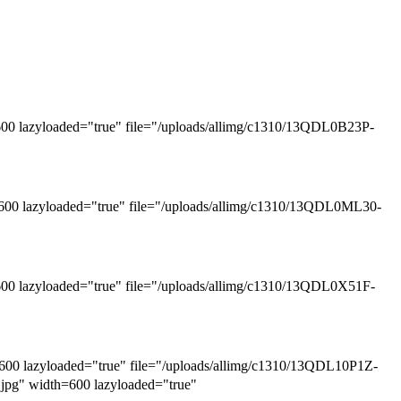
loaded="true" file="/uploads/allimg/c1310/13QDL0B23P-
yloaded="true" file="/uploads/allimg/c1310/13QDL0ML30-
loaded="true" file="/uploads/allimg/c1310/13QDL0X51F-
yloaded="true" file="/uploads/allimg/c1310/13QDL10P1Z-
width=600 lazyloaded="true"