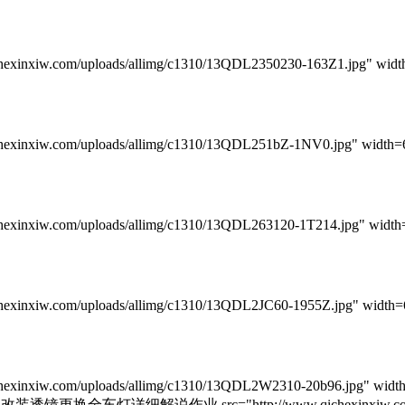
m/uploads/allimg/c1310/13QDL2350230-163Z1.jpg" width=6
/uploads/allimg/c1310/13QDL251bZ-1NV0.jpg" width=600 laz
/uploads/allimg/c1310/13QDL263120-1T214.jpg" width=600 la
/uploads/allimg/c1310/13QDL2JC60-1955Z.jpg" width=600 laz
om/uploads/allimg/c1310/13QDL2W2310-20b96.jpg" width=60
改装透镜更换全车灯详细解说作业 src="http://www.qichexinxiw.com/uploa