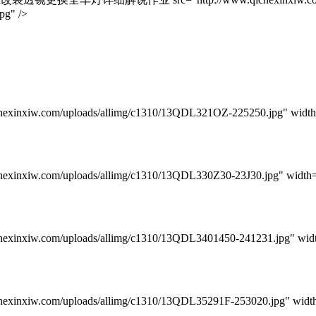
pg" />
/uploads/allimg/c1310/13QDL321OZ-225250.jpg" width=600 l
/uploads/allimg/c1310/13QDL330Z30-23J30.jpg" width=600 la
m/uploads/allimg/c1310/13QDL3401450-241231.jpg" width=6
m/uploads/allimg/c1310/13QDL35291F-253020.jpg" width=60