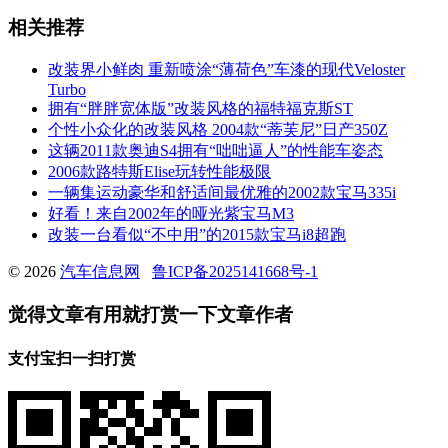
相关推荐
改装界小鲜肉 重新喷涂“薄荷色”车漆的现代Veloster
Turbo
拥有“胖胖宽体版”改装风格的福特福克斯ST
个性小众化的改装风格 2004款“蒂芙尼”日产350Z
这辆2011款奥迪S4拥有“咄咄逼人”的性能车姿态
2006款路特斯Elise玩转性能极限
一辆集运动豪华和舒适间最优雅的2002款宝马335i
好看！来自2002年的哑光紫宝马M3
改装一台看似“不中用”的2015款宝马i8超跑
© 2026
汽车信息网
鲁ICP备2025141668号-1
觉得文章有用就打赏一下文章作者
支付宝扫一扫打赏