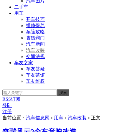
汽车图片
二手车
用车
开车技巧
维修保养
车险攻略
省钱窍门
汽车新闻
汽车改装
交通法规
车友之家
车友答疑
车友茶馆
车友维权
RSS订阅
登陆
注册
当前位置：
汽车信息网
用车
汽车改装
正文
>
>
>
奇瑞风云2全车音响改造