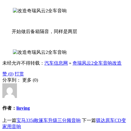
开始做后备箱隔音，同样是两层
未经允许不得转载：
汽车信息网
»
奇瑞风云2全车音响改造
赞 (
0
)
打赏
分享到：
更多
(
0
)
作者：
liuying
上一篇
宝马335i敞篷车升级三分频音响
下一篇
骐达原车CD变
家用音响