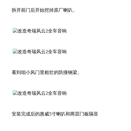
拆开前门后开始挖掉原厂喇叭。
看到咱小风门里粗壮的防撞钢梁。
安装完成后的惠威5寸喇叭和两层门板隔音