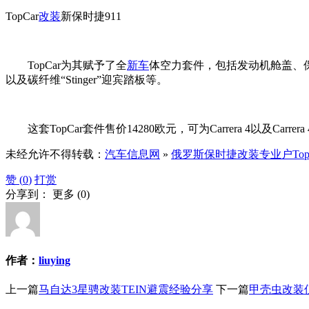
TopCar
改装
新保时捷911
TopCar为其赋予了全
新车
体空力套件，包括发动机舱盖、保
以及碳纤维“Stinger”迎宾踏板等。
这套TopCar套件售价14280欧元，可为Carrera 4以及Carrera
未经允许不得转载：
汽车信息网
»
俄罗斯保时捷改装专业户TopCar最
赞 (
0
)
打赏
分享到：
更多
(
0
)
作者：
liuying
上一篇
马自达3星骋改装TEIN避震经验分享
下一篇
甲壳虫改装仪