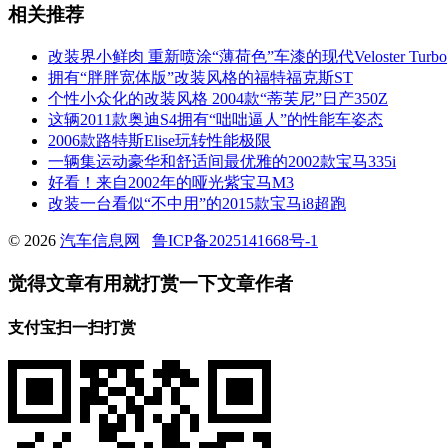
相关推荐
改装界小鲜肉 重新喷涂“薄荷色”车漆的现代Veloster Turbo
拥有“胖胖宽体版”改装风格的福特福克斯ST
个性小众化的改装风格 2004款“蒂芙尼”日产350Z
这辆2011款奥迪S4拥有“咄咄逼人”的性能车姿态
2006款路特斯Elise玩转性能极限
一辆集运动豪华和舒适间最优雅的2002款宝马335i
好看！来自2002年的哑光紫宝马M3
改装一台看似“不中用”的2015款宝马i8超跑
© 2026
汽车信息网
鲁ICP备2025141668号-1
觉得文章有用就打赏一下文章作者
支付宝扫一扫打赏