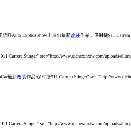
Auto Exotica show上展出最新
改装
作品，保时捷911 Carrera S
arrera Stinger" src="http://www.qichexinxiw.com/uploads/alli
Car最新
改装
作品:保时捷911 Carrera Stinger" src="http://www.qiche
arrera Stinger" src="http://www.qichexinxiw.com/uploads/alli