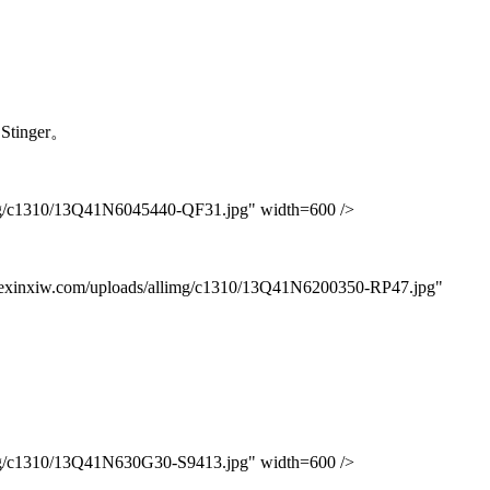
tinger。
mg/c1310/13Q41N6045440-QF31.jpg" width=600 />
xinxiw.com/uploads/allimg/c1310/13Q41N6200350-RP47.jpg"
mg/c1310/13Q41N630G30-S9413.jpg" width=600 />