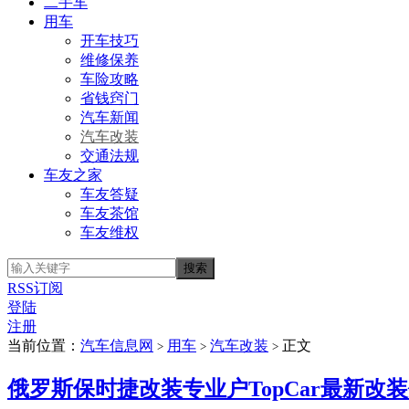
二手车
用车
开车技巧
维修保养
车险攻略
省钱窍门
汽车新闻
汽车改装
交通法规
车友之家
车友答疑
车友茶馆
车友维权
RSS订阅
登陆
注册
当前位置：
汽车信息网
用车
汽车改装
正文
>
>
>
俄罗斯保时捷改装专业户TopCar最新改装作品:保时