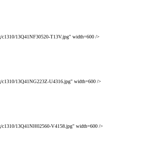
g/c1310/13Q41NF30520-T13V.jpg" width=600 />
mg/c1310/13Q41NG223Z-U4316.jpg" width=600 />
mg/c1310/13Q41NH02560-V4158.jpg" width=600 />