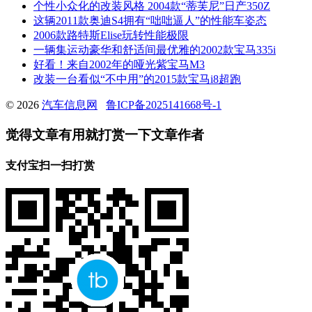
个性小众化的改装风格 2004款“蒂芙尼”日产350Z
这辆2011款奥迪S4拥有“咄咄逼人”的性能车姿态
2006款路特斯Elise玩转性能极限
一辆集运动豪华和舒适间最优雅的2002款宝马335i
好看！来自2002年的哑光紫宝马M3
改装一台看似“不中用”的2015款宝马i8超跑
© 2026
汽车信息网
鲁ICP备2025141668号-1
觉得文章有用就打赏一下文章作者
支付宝扫一扫打赏