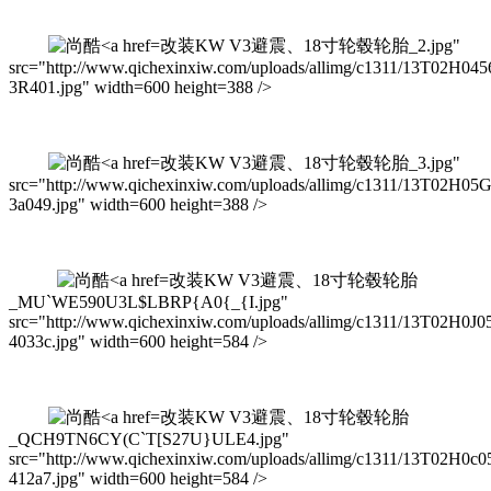
改装KW V3避震、18寸轮毂轮胎_2.jpg"
src="http://www.qichexinxiw.com/uploads/allimg/c1311/13T02H045
3R401.jpg" width=600 height=388 />
改装KW V3避震、18寸轮毂轮胎_3.jpg"
src="http://www.qichexinxiw.com/uploads/allimg/c1311/13T02H05
3a049.jpg" width=600 height=388 />
改装KW V3避震、18寸轮毂轮胎
_MU`WE590U3L$LBRP{A0{_{I.jpg"
src="http://www.qichexinxiw.com/uploads/allimg/c1311/13T02H0J0
4033c.jpg" width=600 height=584 />
改装KW V3避震、18寸轮毂轮胎
_QCH9TN6CY(C`T[S27U}ULE4.jpg"
src="http://www.qichexinxiw.com/uploads/allimg/c1311/13T02H0c0
412a7.jpg" width=600 height=584 />