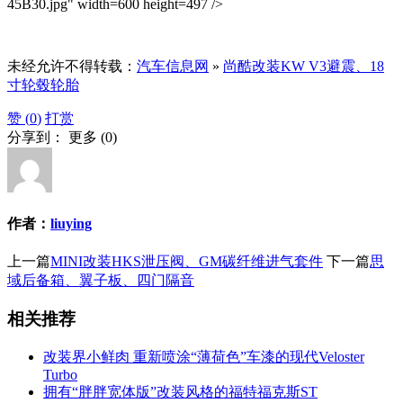
45B30.jpg" width=600 height=497 />
未经允许不得转载：
汽车信息网
»
尚酷改装KW V3避震、18
寸轮毂轮胎
赞 (
0
)
打赏
分享到：
更多
(
0
)
作者：
liuying
上一篇
MINI改装HKS泄压阀、GM碳纤维进气套件
下一篇
思
域后备箱、翼子板、四门隔音
相关推荐
改装界小鲜肉 重新喷涂“薄荷色”车漆的现代Veloster
Turbo
拥有“胖胖宽体版”改装风格的福特福克斯ST