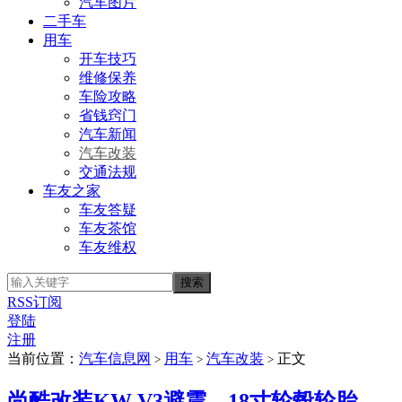
汽车图片
二手车
用车
开车技巧
维修保养
车险攻略
省钱窍门
汽车新闻
汽车改装
交通法规
车友之家
车友答疑
车友茶馆
车友维权
RSS订阅
登陆
注册
当前位置：
汽车信息网
用车
汽车改装
正文
>
>
>
尚酷改装KW V3避震、18寸轮毂轮胎