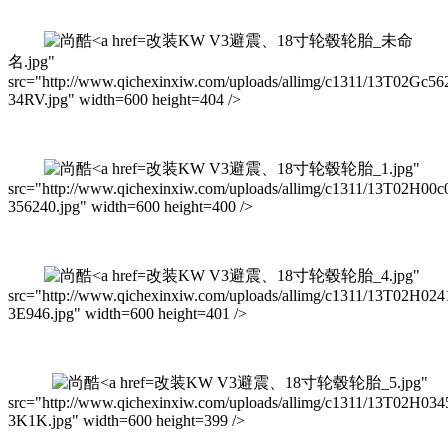
改装KW V3避震、18寸轮毂轮胎_未命
名.jpg"
src="http://www.qichexinxiw.com/uploads/allimg/c1311/13T02Gc56
34RV.jpg" width=600 height=404 />
改装KW V3避震、18寸轮毂轮胎_1.jpg"
src="http://www.qichexinxiw.com/uploads/allimg/c1311/13T02H00c
356240.jpg" width=600 height=400 />
改装KW V3避震、18寸轮毂轮胎_4.jpg"
src="http://www.qichexinxiw.com/uploads/allimg/c1311/13T02H024
3E946.jpg" width=600 height=401 />
改装KW V3避震、18寸轮毂轮胎_5.jpg"
src="http://www.qichexinxiw.com/uploads/allimg/c1311/13T02H034
3K1K.jpg" width=600 height=399 />