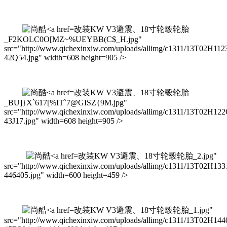
改装KW V3避震、18寸轮毂轮胎
_F2KOLC0O[MZ~%UEYBB(C$_H.jpg"
src="http://www.qichexinxiw.com/uploads/allimg/c1311/13T02H112
42Q54.jpg" width=608 height=905 />
改装KW V3避震、18寸轮毂轮胎
_BU]}X`617[%IT`7@GISZ{9M.jpg"
src="http://www.qichexinxiw.com/uploads/allimg/c1311/13T02H12
43J17.jpg" width=608 height=905 />
改装KW V3避震、18寸轮毂轮胎_2.jpg"
src="http://www.qichexinxiw.com/uploads/allimg/c1311/13T02H133
446405.jpg" width=600 height=459 />
改装KW V3避震、18寸轮毂轮胎_1.jpg"
src="http://www.qichexinxiw.com/uploads/allimg/c1311/13T02H144