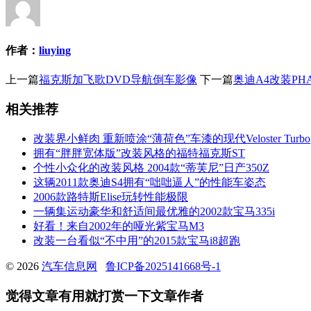
作者：
liuying
上一篇
福克斯加飞歌DVD导航倒车影像
下一篇
奥迪A4改装PH
相关推荐
改装界小鲜肉 重新喷涂“薄荷色”车漆的现代Veloster Turbo
拥有“胖胖宽体版”改装风格的福特福克斯ST
个性小众化的改装风格 2004款“蒂芙尼”日产350Z
这辆2011款奥迪S4拥有“咄咄逼人”的性能车姿态
2006款路特斯Elise玩转性能极限
一辆集运动豪华和舒适间最优雅的2002款宝马335i
好看！来自2002年的哑光紫宝马M3
改装一台看似“不中用”的2015款宝马i8超跑
© 2026
汽车信息网
鲁ICP备2025141668号-1
觉得文章有用就打赏一下文章作者