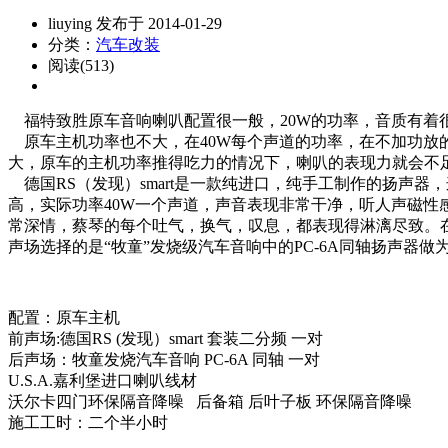
liuying 发布于 2014-01-29
分类：
汽车改装
阅读(513)
福特致胜原车音响喇叭配置很一般，20W的功率，音质有着
原车主机功率也不大，在40W每个声道的功率，在不加功放
大，原车的主机功率推得吃力的情况下，喇叭的表现力就会不足
德国RS（发现）smart是一款纯进口，纯手工制作的扬声
高，实际功率40W一个声道，声音表现非常干净，听人声磁
常深情，蔡琴的每个吐气，换气，叹息，都表现得淋漓尽致。在
声场选择的是“牧童”发烧级汽车音响中的PC-6A同轴扬声器做
配置：原车主机
前声场:德国RS (发现）smart 套装二分频 一对
后声场：牧童发烧汽车音响 PC-6A 同轴 一对
U.S.A.嘉利堡进口喇叭线材
沃尔卡四门环保隔音降噪 后备箱 后叶子板 环保隔音降噪
施工工时：二个半小时