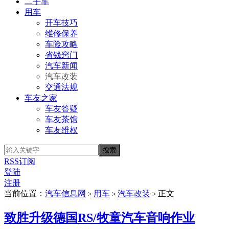
二手车
用车
开车技巧
维修保养
车险攻略
省钱窍门
汽车新闻
汽车改装
交通法规
车友之家
车友答疑
车友茶馆
车友维权
RSS订阅
登陆
注册
当前位置：
汽车信息网
用车
汽车改装
正文
>
>
>
致胜升级德国RS/牧童汽车音响作业