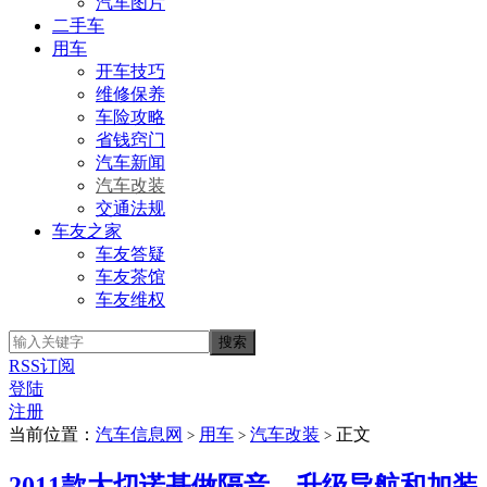
汽车图片
二手车
用车
开车技巧
维修保养
车险攻略
省钱窍门
汽车新闻
汽车改装
交通法规
车友之家
车友答疑
车友茶馆
车友维权
RSS订阅
登陆
注册
当前位置：
汽车信息网
用车
汽车改装
正文
>
>
>
2011款大切诺基做隔音、升级导航和加装