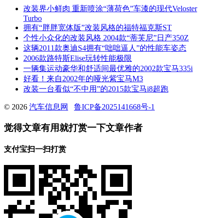
改装界小鲜肉 重新喷涂“薄荷色”车漆的现代Veloster
Turbo
拥有“胖胖宽体版”改装风格的福特福克斯ST
个性小众化的改装风格 2004款“蒂芙尼”日产350Z
这辆2011款奥迪S4拥有“咄咄逼人”的性能车姿态
2006款路特斯Elise玩转性能极限
一辆集运动豪华和舒适间最优雅的2002款宝马335i
好看！来自2002年的哑光紫宝马M3
改装一台看似“不中用”的2015款宝马i8超跑
© 2026
汽车信息网
鲁ICP备2025141668号-1
觉得文章有用就打赏一下文章作者
支付宝扫一扫打赏