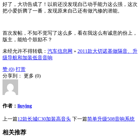
好了，大功告成了！以前还没发现自己动手能力这么强，这次
把小爱折腾了一番，发现原来自己还有做汽修的潜能。
首次发帖，不知不觉写了这么多，看在我这么有诚意的份上，
版主，能给个鼓励不？
未经允许不得转载：
汽车信息网
»
2011款大切诺基做隔音、升
级导航和加装低音音响
赞 (
0
)
打赏
分享到：
更多
(
0
)
作者：
liuying
上一篇
12款长城C30加装高音头
下一篇
简单升级508音响系统
相关推荐