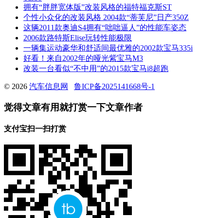
拥有“胖胖宽体版”改装风格的福特福克斯ST
个性小众化的改装风格 2004款“蒂芙尼”日产350Z
这辆2011款奥迪S4拥有“咄咄逼人”的性能车姿态
2006款路特斯Elise玩转性能极限
一辆集运动豪华和舒适间最优雅的2002款宝马335i
好看！来自2002年的哑光紫宝马M3
改装一台看似“不中用”的2015款宝马i8超跑
© 2026
汽车信息网
鲁ICP备2025141668号-1
觉得文章有用就打赏一下文章作者
支付宝扫一扫打赏