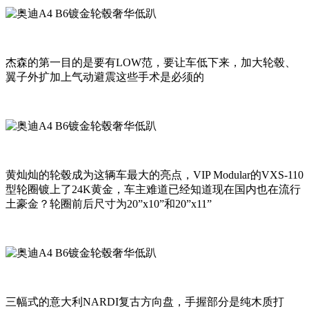
杰森的第一目的是要有LOW范，要让车低下来，加大轮毂、
翼子外扩加上气动避震这些手术是必须的
黄灿灿的轮毂成为这辆车最大的亮点，VIP Modular的VXS-110
型轮圈镀上了24K黄金，车主难道已经知道现在国内也在流行
土豪金？轮圈前后尺寸为20”x10”和20”x11”
三幅式的意大利NARDI复古方向盘，手握部分是纯木质打