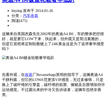
liuying 发布于 2014-01-26
分类：
汽车改装
阅读(475)
这辆来自美国杰森先生2002年的奥迪A4 B6，车的整体把控很
好，就是要它LOW下来，快起来，但外观又是简洁素雅的，
但是它居然将定制轮毂镀上了24K黄金这是为了追求奢华感受
吗？
先看外观，在
改装
厂Becausebags英明的指导下，这辆奥迪A4
干静利索，但它的LOWA范更添VIP感觉，无过多修饰，只是
换上了碳纤维的引擎盖，碳纤维的前唇、侧裙及后唇增加些许
运动感觉。不过露出来的中冷又告诉读者，这辆车也绝非善
类。