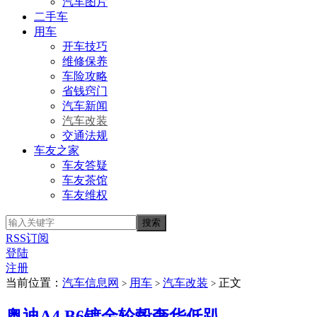
汽车图片
二手车
用车
开车技巧
维修保养
车险攻略
省钱窍门
汽车新闻
汽车改装
交通法规
车友之家
车友答疑
车友茶馆
车友维权
RSS订阅
登陆
注册
当前位置：
汽车信息网
用车
汽车改装
正文
>
>
>
奥迪A4 B6镀金轮毂奢华低趴