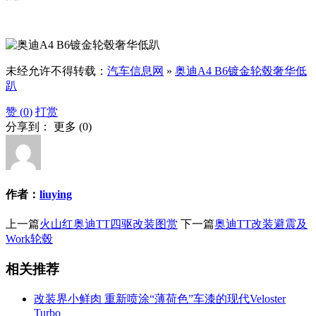
未经允许不得转载：
汽车信息网
»
奥迪A4 B6镀金轮毂奢华低
趴
赞 (
0
)
打赏
分享到：
更多
(
0
)
作者：
liuying
上一篇
火山红奥迪TT四驱改装图赏
下一篇
奥迪TT改装避震及
Work轮毂
相关推荐
改装界小鲜肉 重新喷涂“薄荷色”车漆的现代Veloster
Turbo