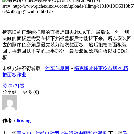
改装更换点烟器 档把面板作业"
src="http://www.qichexinxiw.com/uploads/allimg/c1310/13Q6313b5
634506.jpg" width=600 />
拆完旧的再继续把新的面板焊回去就OK了。最后说一句，烟
灰缸的面板盖需要在拆下挡板盖板后才能拆下来。所以安装回
去的顺序也必须是最先装好烟灰缸面板，然后把档把面板装
回，再装回扶手箱的上半部分，最后装回除霜面板以及CD面
板
未经允许不得转载：
汽车信息网
»
福克斯改装更换点烟器 档
把面板作业
赞 (
0
)
打赏
分享到：
更多
(
0
)
作者：
liuying
上一篇
宝来1.6L时尚自动型改装运动中网和挡泥板
下一篇
马