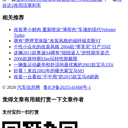
自达2改四活塞刹车
相关推荐
改装界小鲜肉 重新喷涂“薄荷色”车漆的现代Veloster
Turbo
拥有“胖胖宽体版”改装风格的福特福克斯ST
个性小众化的改装风格 2004款“蒂芙尼”日产350Z
这辆2011款奥迪S4拥有“咄咄逼人”的性能车姿态
2006款路特斯Elise玩转性能极限
一辆集运动豪华和舒适间最优雅的2002款宝马335i
好看！来自2002年的哑光紫宝马M3
改装一台看似“不中用”的2015款宝马i8超跑
© 2026
汽车信息网
鲁ICP备2025141668号-1
觉得文章有用就打赏一下文章作者
支付宝扫一扫打赏