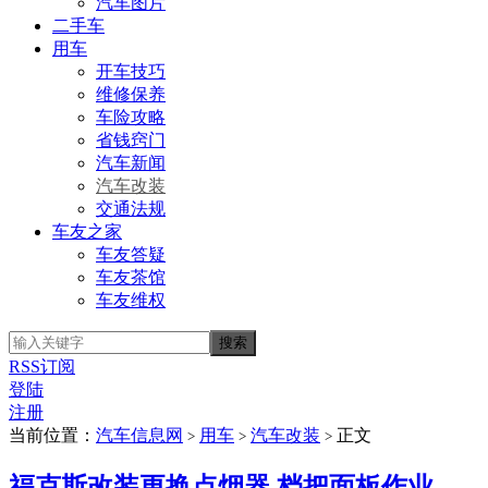
汽车图片
二手车
用车
开车技巧
维修保养
车险攻略
省钱窍门
汽车新闻
汽车改装
交通法规
车友之家
车友答疑
车友茶馆
车友维权
RSS订阅
登陆
注册
当前位置：
汽车信息网
用车
汽车改装
正文
>
>
>
福克斯改装更换点烟器 档把面板作业