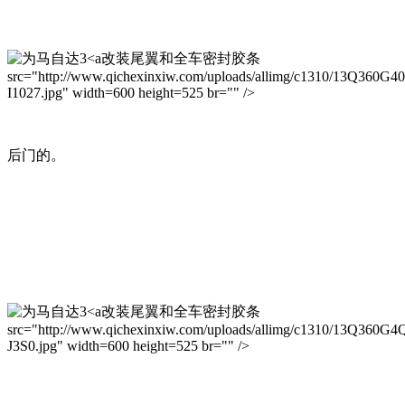
改装尾翼和全车密封胶条
src="http://www.qichexinxiw.com/uploads/allimg/c1310/13Q360G4
I1027.jpg" width=600 height=525 br="" />
后门的。
改装尾翼和全车密封胶条
src="http://www.qichexinxiw.com/uploads/allimg/c1310/13Q360G4
J3S0.jpg" width=600 height=525 br="" />