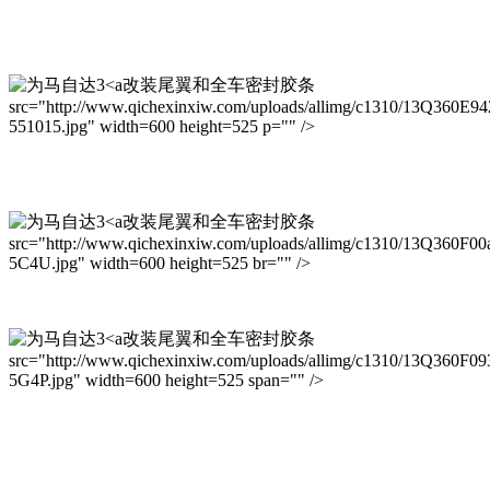
改装尾翼和全车密封胶条
src="http://www.qichexinxiw.com/uploads/allimg/c1310/13Q360E94
551015.jpg" width=600 height=525 p="" />
改装尾翼和全车密封胶条
src="http://www.qichexinxiw.com/uploads/allimg/c1310/13Q360F00
5C4U.jpg" width=600 height=525 br="" />
改装尾翼和全车密封胶条
src="http://www.qichexinxiw.com/uploads/allimg/c1310/13Q360F09
5G4P.jpg" width=600 height=525 span="" />