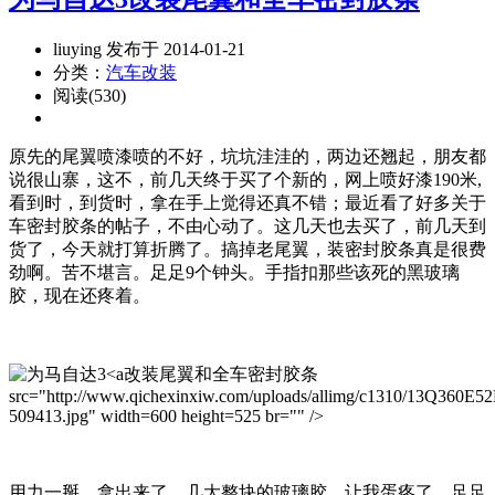
liuying 发布于 2014-01-21
分类：
汽车改装
阅读(530)
原先的尾翼喷漆喷的不好，坑坑洼洼的，两边还翘起，朋友都
说很山寨，这不，前几天终于买了个新的，网上喷好漆190米,
看到时，到货时，拿在手上觉得还真不错；最近看了好多关于
车密封胶条的帖子，不由心动了。这几天也去买了，前几天到
货了，今天就打算折腾了。搞掉老尾翼，装密封胶条真是很费
劲啊。苦不堪言。足足9个钟头。手指扣那些该死的黑玻璃
胶，现在还疼着。
改装尾翼和全车密封胶条
src="http://www.qichexinxiw.com/uploads/allimg/c1310/13Q360E5
509413.jpg" width=600 height=525 br="" />
用力一掰。拿出来了。几大整块的玻璃胶，让我蛋疼了。足足