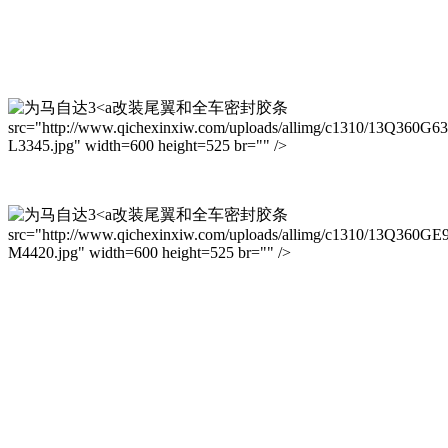
改装尾翼和全车密封胶条
src="http://www.qichexinxiw.com/uploads/allimg/c1310/13Q360G6
L3345.jpg" width=600 height=525 br="" />
改装尾翼和全车密封胶条
src="http://www.qichexinxiw.com/uploads/allimg/c1310/13Q360GE
M4420.jpg" width=600 height=525 br="" />