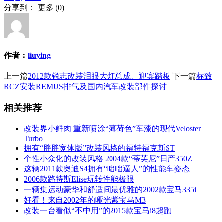
分享到：
更多
(
0
)
作者：
liuying
上一篇
2012款锐志改装泪眼大灯总成、迎宾踏板
下一篇
标致
RCZ安装REMUS排气及国内汽车改装部件探讨
相关推荐
改装界小鲜肉 重新喷涂“薄荷色”车漆的现代Veloster
Turbo
拥有“胖胖宽体版”改装风格的福特福克斯ST
个性小众化的改装风格 2004款“蒂芙尼”日产350Z
这辆2011款奥迪S4拥有“咄咄逼人”的性能车姿态
2006款路特斯Elise玩转性能极限
一辆集运动豪华和舒适间最优雅的2002款宝马335i
好看！来自2002年的哑光紫宝马M3
改装一台看似“不中用”的2015款宝马i8超跑