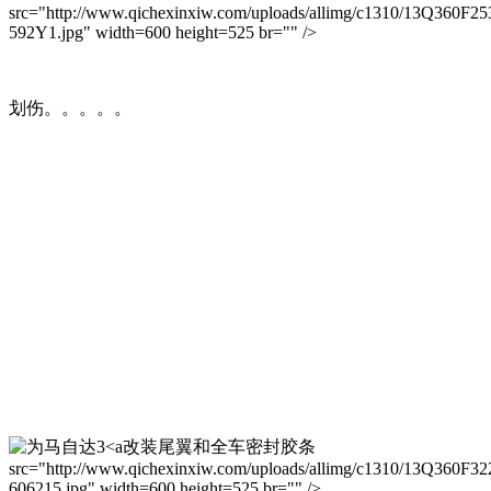
src="http://www.qichexinxiw.com/uploads/allimg/c1310/13Q360F25
592Y1.jpg" width=600 height=525 br="" />
划伤。。。。。
改装尾翼和全车密封胶条
src="http://www.qichexinxiw.com/uploads/allimg/c1310/13Q360F32
606215.jpg" width=600 height=525 br="" />