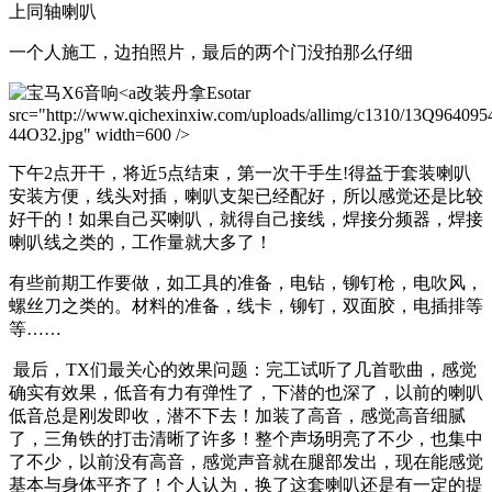
上同轴喇叭
一个人施工，边拍照片，最后的两个门没拍那么仔细
改装丹拿Esotar
src="http://www.qichexinxiw.com/uploads/allimg/c1310/13Q964095
44O32.jpg" width=600 />
下午2点开干，将近5点结束，第一次干手生!得益于套装喇叭
安装方便，线头对插，喇叭支架已经配好，所以感觉还是比较
好干的！如果自己买喇叭，就得自己接线，焊接分频器，焊接
喇叭线之类的，工作量就大多了！
有些前期工作要做，如工具的准备，电钻，铆钉枪，电吹风，
螺丝刀之类的。材料的准备，线卡，铆钉，双面胶，电插排等
等……
最后，TX们最关心的效果问题：完工试听了几首歌曲，感觉
确实有效果，低音有力有弹性了，下潜的也深了，以前的喇叭
低音总是刚发即收，潜不下去！加装了高音，感觉高音细腻
了，三角铁的打击清晰了许多！整个声场明亮了不少，也集中
了不少，以前没有高音，感觉声音就在腿部发出，现在能感觉
基本与身体平齐了！个人认为，换了这套喇叭还是有一定的提