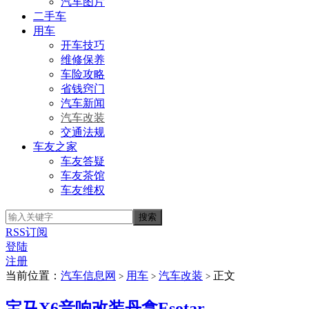
汽车图片
二手车
用车
开车技巧
维修保养
车险攻略
省钱窍门
汽车新闻
汽车改装
交通法规
车友之家
车友答疑
车友茶馆
车友维权
RSS订阅
登陆
注册
当前位置：
汽车信息网
用车
汽车改装
正文
>
>
>
宝马X6音响改装丹拿Esotar