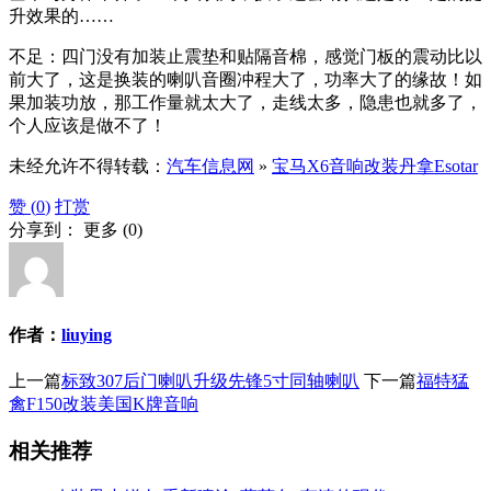
升效果的……
不足：四门没有加装止震垫和贴隔音棉，感觉门板的震动比以
前大了，这是换装的喇叭音圈冲程大了，功率大了的缘故！如
果加装功放，那工作量就太大了，走线太多，隐患也就多了，
个人应该是做不了！
未经允许不得转载：
汽车信息网
»
宝马X6音响改装丹拿Esotar
赞 (
0
)
打赏
分享到：
更多
(
0
)
作者：
liuying
上一篇
标致307后门喇叭升级先锋5寸同轴喇叭
下一篇
福特猛
禽F150改装美国K牌音响
相关推荐