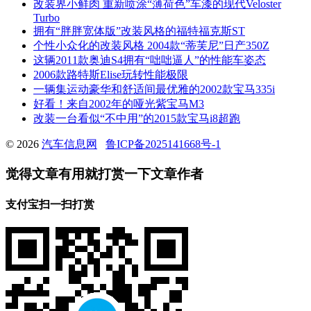
改装界小鲜肉 重新喷涂“薄荷色”车漆的现代Veloster
Turbo
拥有“胖胖宽体版”改装风格的福特福克斯ST
个性小众化的改装风格 2004款“蒂芙尼”日产350Z
这辆2011款奥迪S4拥有“咄咄逼人”的性能车姿态
2006款路特斯Elise玩转性能极限
一辆集运动豪华和舒适间最优雅的2002款宝马335i
好看！来自2002年的哑光紫宝马M3
改装一台看似“不中用”的2015款宝马i8超跑
© 2026
汽车信息网
鲁ICP备2025141668号-1
觉得文章有用就打赏一下文章作者
支付宝扫一扫打赏