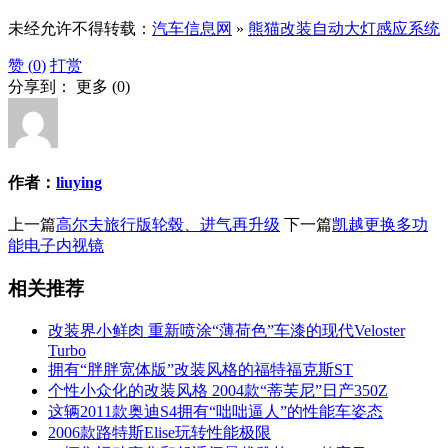
未经允许不得转载：
汽车信息网
»
熊猫改装自动大灯感应系统
赞 (
0
)
打赏
分享到：
更多
(
0
)
作者：
liuying
上一篇
高尔夫旅行版轮毂、进气再升级
下一篇
凯越更换多功
能电子内视镜
相关推荐
改装界小鲜肉 重新喷涂“薄荷色”车漆的现代Veloster
Turbo
拥有“胖胖宽体版”改装风格的福特福克斯ST
个性小众化的改装风格 2004款“蒂芙尼”日产350Z
这辆2011款奥迪S4拥有“咄咄逼人”的性能车姿态
2006款路特斯Elise玩转性能极限