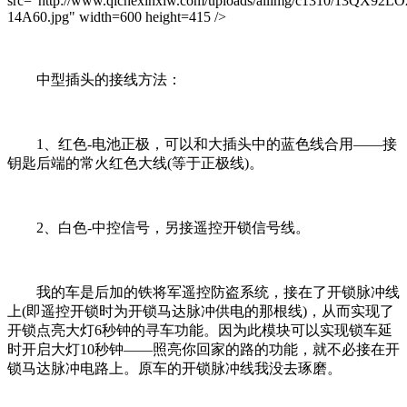
src="http://www.qichexinxiw.com/uploads/allimg/c1310/13QX92LO
14A60.jpg" width=600 height=415 />
中型插头的接线方法：
1、红色-电池正极，可以和大插头中的蓝色线合用——接
钥匙后端的常火红色大线(等于正极线)。
2、白色-中控信号，另接遥控开锁信号线。
我的车是后加的铁将军遥控防盗系统，接在了开锁脉冲线
上(即遥控开锁时为开锁马达脉冲供电的那根线)，从而实现了
开锁点亮大灯6秒钟的寻车功能。因为此模块可以实现锁车延
时开启大灯10秒钟——照亮你回家的路的功能，就不必接在开
锁马达脉冲电路上。原车的开锁脉冲线我没去琢磨。