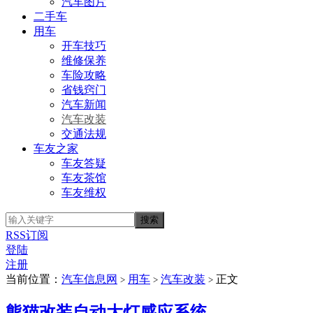
汽车图片
二手车
用车
开车技巧
维修保养
车险攻略
省钱窍门
汽车新闻
汽车改装
交通法规
车友之家
车友答疑
车友茶馆
车友维权
RSS订阅
登陆
注册
当前位置：
汽车信息网
用车
汽车改装
正文
>
>
>
熊猫改装自动大灯感应系统