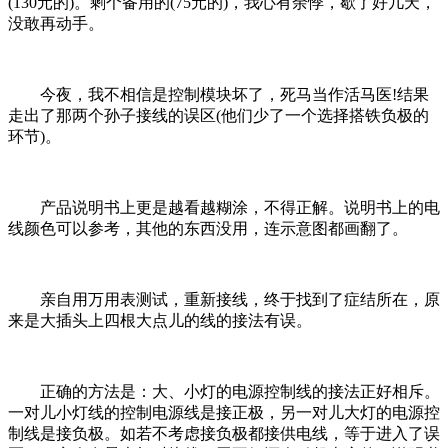
(130元的)。剩个备用的(75元的)，我心有余悸，歇了好几天，
没敢再动手。
今夜，我不相信是控制模块坏了，死马当作活马医!结果
走出了那两个孙子接线的误区(他们少了一个选择搭铁负极的
环节)。
产品说明书上更是越看越糊涂，不得正解。说明书上的电
线颜色可以参考，其他的东西没用，连示意图都画翻了。
亲自用万用表测试，重新接线，终于找到了症结所在，原
来是大插头上四根大点儿的线的接法有误。
正确的方法是：大、小灯的电源控制线的接法正好相斥。
一对儿小灯线的控制电源线是接正极，另一对儿大灯的电源控
制线是接负极。如若不考虑接负极都接供电线，等于进入了误