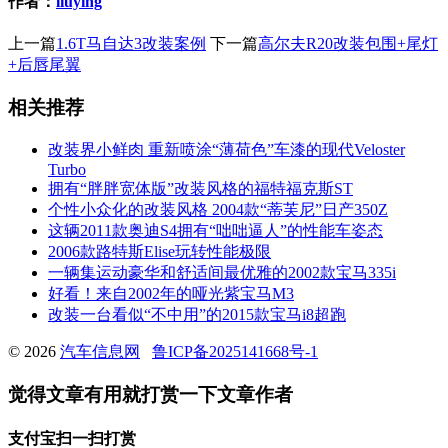
作者：
liuying
上一篇
1.6T马自达3改装案例
下一篇
高尔夫R20改装包围+尾灯
+后唇尾翼
相关推荐
改装界小鲜肉 重新喷涂“薄荷色”车漆的现代Veloster
Turbo
拥有“胖胖宽体版”改装风格的福特福克斯ST
个性小众化的改装风格 2004款“蒂芙尼”日产350Z
这辆2011款奥迪S4拥有“咄咄逼人”的性能车姿态
2006款路特斯Elise玩转性能极限
一辆集运动豪华和舒适间最优雅的2002款宝马335i
好看！来自2002年的哑光紫宝马M3
改装一台看似“不中用”的2015款宝马i8超跑
© 2026
汽车信息网
鲁ICP备2025141668号-1
觉得文章有用就打赏一下文章作者
支付宝扫一扫打赏