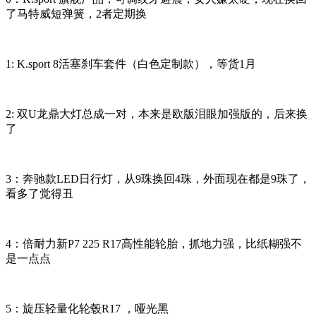
了马特威短弹簧，2者定期换
1: K.sport 8活塞刹车套件（白色定制款），等货1月
2: 双U龙鼎大灯总成一对，本来是欧版泪眼加强版的，后来换
了
3：奔驰款LED日行灯，从9珠换回4珠，外面现在都是9珠了，
看多了觉得丑
4：倍耐力新P7 225 R17高性能轮胎，抓地力强，比纸糊强不
是一点点
5：
旋压轻量化轮毂R17
，哑光黑