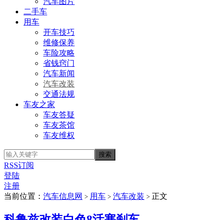
汽车图片
二手车
用车
开车技巧
维修保养
车险攻略
省钱窍门
汽车新闻
汽车改装
交通法规
车友之家
车友答疑
车友茶馆
车友维权
RSS订阅
登陆
注册
当前位置：
汽车信息网
用车
汽车改装
正文
>
>
>
科鲁兹改装白色8活塞刹车