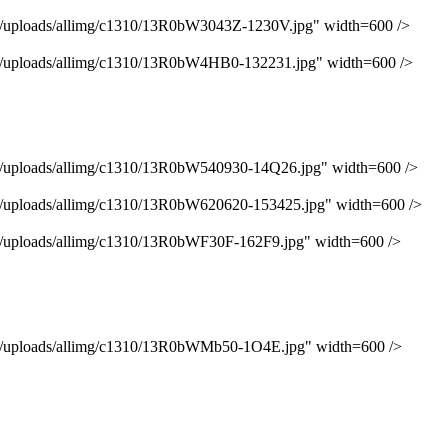
oads/allimg/c1310/13R0bW3043Z-1230V.jpg" width=600 />
oads/allimg/c1310/13R0bW4HB0-132231.jpg" width=600 />
oads/allimg/c1310/13R0bW540930-14Q26.jpg" width=600 />
oads/allimg/c1310/13R0bW620620-153425.jpg" width=600 />
oads/allimg/c1310/13R0bWF30F-162F9.jpg" width=600 />
loads/allimg/c1310/13R0bWMb50-1O4E.jpg" width=600 />