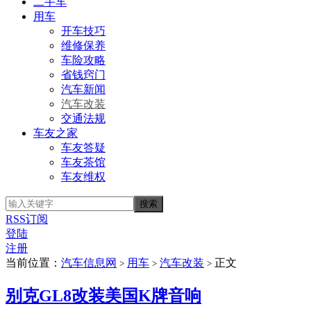
二手车
用车
开车技巧
维修保养
车险攻略
省钱窍门
汽车新闻
汽车改装
交通法规
车友之家
车友答疑
车友茶馆
车友维权
RSS订阅
登陆
注册
当前位置：
汽车信息网
用车
汽车改装
正文
>
>
>
别克GL8改装美国K牌音响