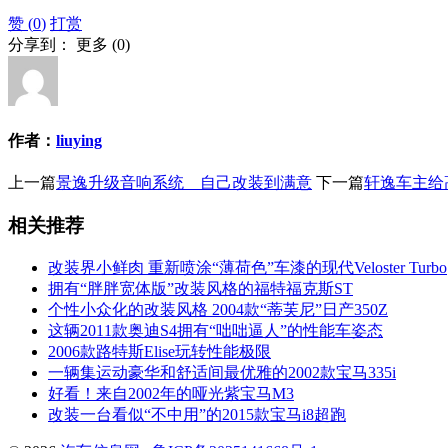
赞 (
0
)
打赏
分享到：
更多
(
0
)
作者：
liuying
上一篇
景逸升级音响系统 自己改装到满意
下一篇
轩逸车主给
相关推荐
改装界小鲜肉 重新喷涂“薄荷色”车漆的现代Veloster Turbo
拥有“胖胖宽体版”改装风格的福特福克斯ST
个性小众化的改装风格 2004款“蒂芙尼”日产350Z
这辆2011款奥迪S4拥有“咄咄逼人”的性能车姿态
2006款路特斯Elise玩转性能极限
一辆集运动豪华和舒适间最优雅的2002款宝马335i
好看！来自2002年的哑光紫宝马M3
改装一台看似“不中用”的2015款宝马i8超跑