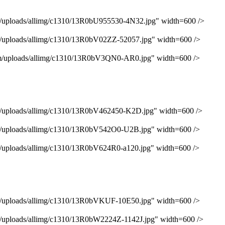
oads/allimg/c1310/13R0bU955530-4N32.jpg" width=600 />
oads/allimg/c1310/13R0bV02ZZ-52057.jpg" width=600 />
loads/allimg/c1310/13R0bV3QN0-AR0.jpg" width=600 />
oads/allimg/c1310/13R0bV462450-K2D.jpg" width=600 />
oads/allimg/c1310/13R0bV542O0-U2B.jpg" width=600 />
oads/allimg/c1310/13R0bV624R0-a120.jpg" width=600 />
oads/allimg/c1310/13R0bVKUF-10E50.jpg" width=600 />
oads/allimg/c1310/13R0bW2224Z-1142J.jpg" width=600 />