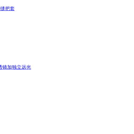
手缝把套
透镜加独立远光