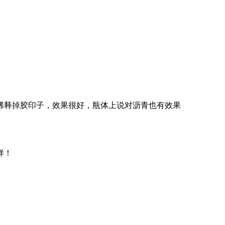
稀释掉胶印子，效果很好，瓶体上说对沥青也有效果
样！