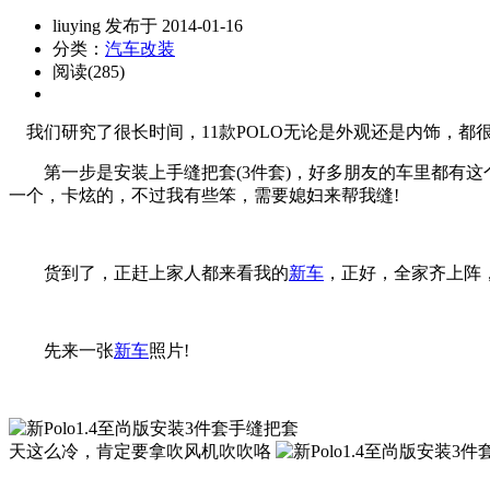
liuying 发布于 2014-01-16
分类：
汽车改装
阅读(285)
我们研究了很长时间，11款POLO无论是外观还是内饰，都
第一步是安装上手缝把套(3件套)，好多朋友的车里都有这
一个，卡炫的，不过我有些笨，需要媳妇来帮我缝!
货到了，正赶上家人都来看我的
新车
，正好，全家齐上阵
先来一张
新车
照片!
天这么冷，肯定要拿吹风机吹吹咯