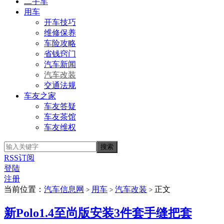
二手车
用车
开车技巧
维修保养
车险攻略
省钱窍门
汽车新闻
汽车改装
交通法规
车友之家
车友答疑
车友茶馆
车友维权
RSS订阅
登陆
注册
当前位置：
汽车信息网
用车
汽车改装
正文
>
>
>
新Polo1.4至尚版安装3件套手缝把套