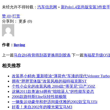
未经允许不得转载：
汽车信息网
»
新Polo1.4至尚版安装3件套
赞 (
0
)
打赏
分享到：
更多
(
0
)
作者：
liuying
上一篇
马自达6有骨雨刮器更换雨刮胶条
下一篇
海福星升级Q5
相关推荐
改装界小鲜肉 重新喷涂“薄荷色”车漆的现代Veloster Turbo
拥有“胖胖宽体版”改装风格的福特福克斯ST
个性小众化的改装风格 2004款“蒂芙尼”日产350Z
这辆2011款奥迪S4拥有“咄咄逼人”的性能车姿态
2006款路特斯Elise玩转性能极限
一辆集运动豪华和舒适间最优雅的2002款宝马335i
好看！来自2002年的哑光紫宝马M3