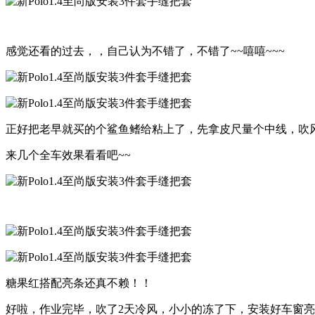
感觉还看的过去，，自己认为不错了，不错了~~嘻嘻~~~
正好把老早就买的个鲨鱼鳍给粘上了，先拿皮尺量个中线，吹风
来几个全车效果看看吧~~
糖果红搭配亮条还真不赖！！
好啦，作业完毕，吹了2天冷风，小小的冻了下，安装好车窗