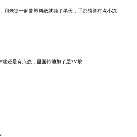
情，和老婆一起撕塑料纸就撕了半天，手都感觉有点小冻
末端还是有点翘，里面特地加了层3M胶
了