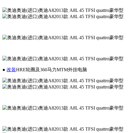
●
改装
HRE轮圈及360马力MTM外挂电脑