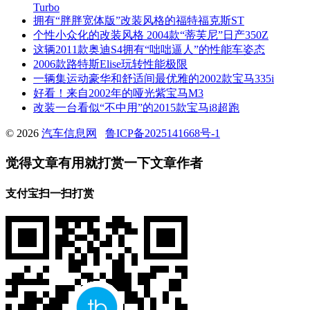
Turbo
拥有“胖胖宽体版”改装风格的福特福克斯ST
个性小众化的改装风格 2004款“蒂芙尼”日产350Z
这辆2011款奥迪S4拥有“咄咄逼人”的性能车姿态
2006款路特斯Elise玩转性能极限
一辆集运动豪华和舒适间最优雅的2002款宝马335i
好看！来自2002年的哑光紫宝马M3
改装一台看似“不中用”的2015款宝马i8超跑
© 2026
汽车信息网
鲁ICP备2025141668号-1
觉得文章有用就打赏一下文章作者
支付宝扫一扫打赏