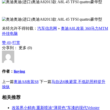
未经允许不得转载：
汽车信息网
»
奥迪A8L改装 360马力MTM
外挂电脑
赞 (
0
)
打赏
分享到：
更多
(
0
)
作者：
liuying
上一篇
奥迪A8改装S8
下一篇
马自达6换避震 不低趴照样提升
操纵
相关推荐
改装界小鲜肉 重新喷涂“薄荷色”车漆的现代Veloster