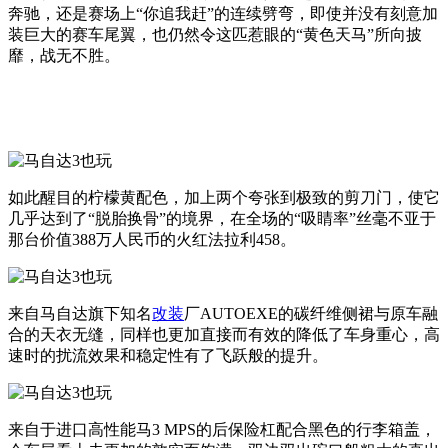
奔驰，还是赛场上“你追我赶”的连续劈弯，即使并没有刻意加
装巨大的赛车尾翼，也仍然令这匹惹眼的“黄色天马”所向披
靡，战无不胜。
如此醒目的柠檬黄配色，加上两个夸张到极致的剪刀门，使它
几乎达到了“脱胎换骨”的境界，在全场的“吸睛率”丝毫不亚于
那台价值388万人民币的火红法拉利458。
来自马自达旗下知名
改装
厂AUTOEXE的碳纤维侧裙与原车融
合的天衣无缝，同样也更加直接而有效的降低了车身重心，高
速时的扰流效果和稳定性有了飞跃般的提升。
来自于进口高性能马3 MPS的后保险杠配合黑色的行李箱盖，