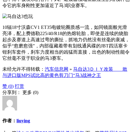
令它的车身刚性更加逼近了马3职业赛车。
10辐18寸沃森CV1 ET35电镀轮圈质感一流，如同镜面般光滑
亮泽，配上费德勒225/40/R18的热熔轮胎，即使是连续的烧胎
起步及赛道上高速过弯的撕扯，抓地力仍然没有丝毫的衰减，
似乎“愈磨愈强”，内部蕴藏着带有划线通风碟的JBT四活塞卡
钳刹车套件，刹车力度相当的凶猛而直接，出色的制动性能令
它丝毫不亚于职业的马3赛车。
未经允许不得转载：
汽车信息网
»
马自达3ＤＩＹ改装 敢
与进口版MPS试比高的黄色剪刀门“马3战神之王
赞 (
0
)
打赏
分享到：
更多
(
0
)
作者：
liuying