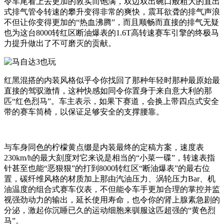
令车尾看上去更加的敦实而饱满，双边双出碗口般粗大的直出
式排气管令转速的攀升变得非常的爽快，震耳欲聋的排气声浪
不但让你变得更加的“热血沸腾”，而且顺畅而直接的排气无疑
也为这台8000转红区断油爆表的1.6T高转速赛车引擎的终极马
力提升做出了不可磨灭的贡献。
红黑混搭的内装风格似乎令你找回了那种年轻时那种最原始最
直接的驾驭激情，这种快感如同令你置身于来自意大利的那
匹“红色烈马”。车主表示，如果下赛道，会换上带四点式安全
带的赛车筒椅，以保证足够安全的支撑腰靠。
与车身同色的柠檬黄点缀是内装最终的定稿方案，速度表
230km/h的最大刻度对它来说是相当的“小菜一碟”，转速表指
针甚至也能“恶狠狠”的打到8000转红区“断油爆表”的最右位
置，碳纤维风格的材质加上那由汽油压力、涡轮压力Bar、机
油温度的组合式赛车仪表，不但能令车手更加合理的掌控并监
视强劲动力的输出，延长使用寿命，也令你的肾上腺素急剧的
分泌，激起你沉睡已久的运动细胞来驯服这匹超强的“黄色烈
马”。