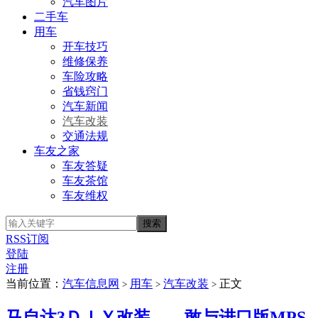
汽车图片
二手车
用车
开车技巧
维修保养
车险攻略
省钱窍门
汽车新闻
汽车改装
交通法规
车友之家
车友答疑
车友茶馆
车友维权
RSS订阅
登陆
注册
当前位置：
汽车信息网
用车
汽车改装
正文
>
>
>
马自达3ＤＩＹ改装 敢与进口版MPS