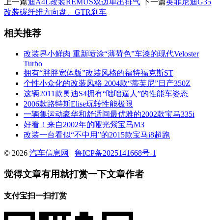
上一篇
迪A4L改装REMUS双边单出排气
下一篇
英菲尼迪G35
改装碳纤维方向盘、GTR刹车
相关推荐
改装界小鲜肉 重新喷涂“薄荷色”车漆的现代Veloster
Turbo
拥有“胖胖宽体版”改装风格的福特福克斯ST
个性小众化的改装风格 2004款“蒂芙尼”日产350Z
这辆2011款奥迪S4拥有“咄咄逼人”的性能车姿态
2006款路特斯Elise玩转性能极限
一辆集运动豪华和舒适间最优雅的2002款宝马335i
好看！来自2002年的哑光紫宝马M3
改装一台看似“不中用”的2015款宝马i8超跑
© 2026
汽车信息网
鲁ICP备2025141668号-1
觉得文章有用就打赏一下文章作者
支付宝扫一扫打赏