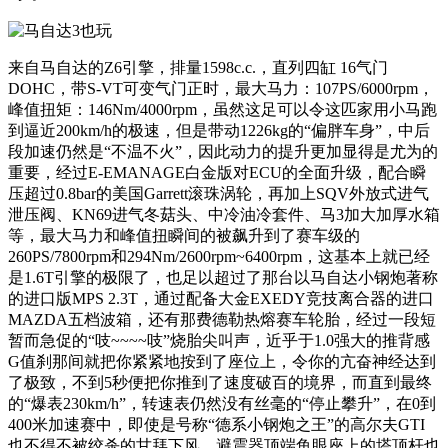
来自马自达的Z6引擎，排量1598c.c.，直列四缸 16气门
DOHC，带S-VT可变气门正时，最大马力：107PS/6000rpm，
峰值扭矩：146Nm/4000rpm，虽然这足可以令这匹家用小马跑
到逼近200km/h的极速，但是带动1226kg的“偏胖车身”，中后
段加速仍然是“不温不火”，因此动力的提升更加显得是尤为的
重要，经过E-EMANAGE白金版对ECU的全面升级，配合瞬
压超过0.8bar的美国Garrett滚珠涡轮，再加上SQV外放式进气
泄压阀、KN69进气冬菇头、中冷油冷套件、马3加大加厚水箱
等，最大马力和峰值扭瞬间的被飙升到了赛车级的
260PS/7800rpm和294Nm/2600rpm~6400rpm，这基本上就已经
是1.6T引擎的极限了，也足以超过了那台以马自达小钢炮著称
的进口版MPS 2.3T，通过配备大金EXEDY竞技离合器的进口
MAZDA五档波箱，还有那费德勒热熔赛车轮胎，经过一段短
暂而急促的“吱~~~~吱”烧胎尖叫声，近乎于1.0强大的推背感
G值刹那间就把你紧紧地按到了座位上，令你的亢奋神经达到
了极致，不到5秒便把你推到了速度破百的境界，而直到最终
的“爆表230km/h”，转速表仍然没有丝毫的“停止攀升”，在0到
400米加速赛中，即使是号称“德系小钢炮之王”的高尔夫GTI
也不得不被绞杀的甘拜下风。避震器顶端鱼眼座上的塔顶杆也