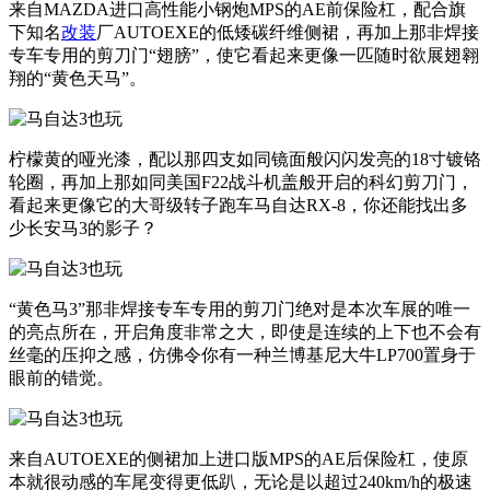
来自MAZDA进口高性能小钢炮MPS的AE前保险杠，配合旗
下知名
改装
厂AUTOEXE的低矮碳纤维侧裙，再加上那非焊接
专车专用的剪刀门“翅膀”，使它看起来更像一匹随时欲展翅翱
翔的“黄色天马”。
柠檬黄的哑光漆，配以那四支如同镜面般闪闪发亮的18寸镀铬
轮圈，再加上那如同美国F22战斗机盖般开启的科幻剪刀门，
看起来更像它的大哥级转子跑车马自达RX-8，你还能找出多
少长安马3的影子？
“黄色马3”那非焊接专车专用的剪刀门绝对是本次车展的唯一
的亮点所在，开启角度非常之大，即使是连续的上下也不会有
丝毫的压抑之感，仿佛令你有一种兰博基尼大牛LP700置身于
眼前的错觉。
来自AUTOEXE的侧裙加上进口版MPS的AE后保险杠，使原
本就很动感的车尾变得更低趴，无论是以超过240km/h的极速