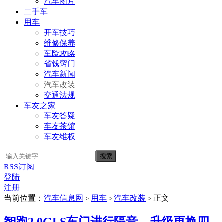
汽车图片
二手车
用车
开车技巧
维修保养
车险攻略
省钱窍门
汽车新闻
汽车改装
交通法规
车友之家
车友答疑
车友茶馆
车友维权
RSS订阅
登陆
注册
当前位置：
汽车信息网
用车
汽车改装
正文
>
>
>
智跑2.0GLS车门进行隔音、升级更换四