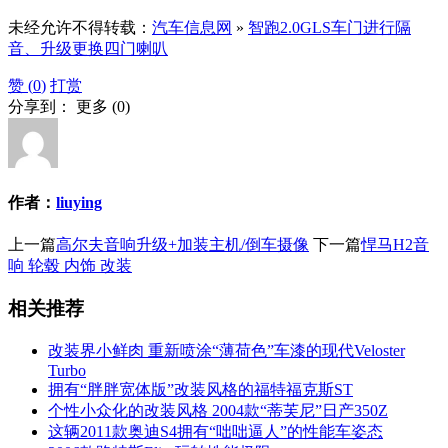
未经允许不得转载：
汽车信息网
»
智跑2.0GLS车门进行隔
音、升级更换四门喇叭
赞 (
0
)
打赏
分享到：
更多
(
0
)
作者：
liuying
上一篇
高尔夫音响升级+加装主机/倒车摄像
下一篇
悍马H2音
响 轮毂 内饰 改装
相关推荐
改装界小鲜肉 重新喷涂“薄荷色”车漆的现代Veloster
Turbo
拥有“胖胖宽体版”改装风格的福特福克斯ST
个性小众化的改装风格 2004款“蒂芙尼”日产350Z
这辆2011款奥迪S4拥有“咄咄逼人”的性能车姿态