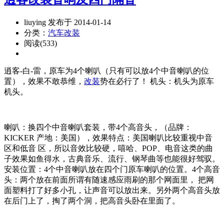
liuying 发布于 2014-01-14
分类：
汽车改装
阅读(533)
逍客-白-雷，原车为4个喇叭（只有可以放4个中音喇叭的位
置），效果不敢恭维，
改装
势在必行了！ 机头：机头为原车
机头。
喇叭：换四个中音喇叭套装，带4个高音头，（品牌：
KICKER 产地：美国），效果特点：美国喇叭比较重视中音
区和低音 区，所以音效比较硬，嘻哈、POP、电音这类的曲
子效果如鱼得水，古典音乐、流行、钢琴曲等也能很好驾驭。
安装位置：4个中音喇叭放在四个门原车喇叭的位置。4个高音
头：两个放在前面所谓有随速感应雨刷的那个网面里， 把网
面塑料打了好多小孔，让声音可以放出来。另外两个高音头放
在后门上了，掏了两个洞，把高音头卧在里面了。