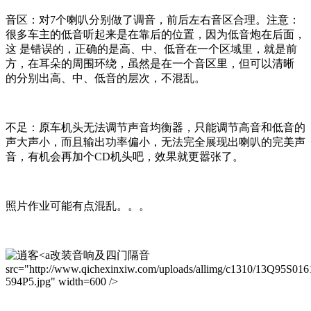
音区：对7个喇叭分别做了调音，前后左右音区合理。注意：
很多车主的低音听起来是在靠后的位置，因为低音炮在后面，
这 是错误的，正确的是高、中、低音在一个区域里，就是前
方，在耳朵的周围环绕，虽然是在一个音区里，但可以清晰
的分别出高、中、低音的层次，不混乱。
不足：原车机头无法调节声音均衡器，只能调节高音和低音的
声大声小，而且输出功率偏小，无法完全展现出喇叭的完美声
音，有机会再加个CD机头吧，效果就更嚣张了。
照片作业可能有点混乱。。。
改装音响及四门隔音
src="http://www.qichexinxiw.com/uploads/allimg/c1310/13Q95S016
594P5.jpg" width=600 />