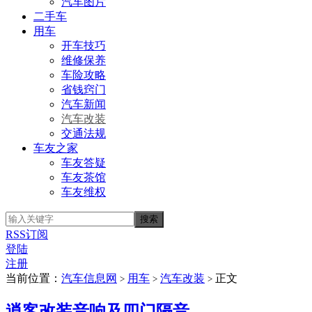
汽车图片
二手车
用车
开车技巧
维修保养
车险攻略
省钱窍门
汽车新闻
汽车改装
交通法规
车友之家
车友答疑
车友茶馆
车友维权
RSS订阅
登陆
注册
当前位置：
汽车信息网
用车
汽车改装
正文
>
>
>
逍客改装音响及四门隔音