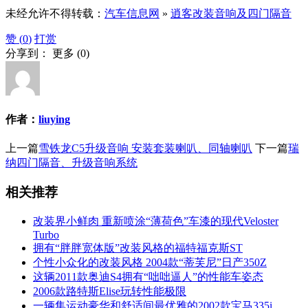
未经允许不得转载：
汽车信息网
»
逍客改装音响及四门隔音
赞 (
0
)
打赏
分享到：
更多
(
0
)
作者：
liuying
上一篇
雪铁龙C5升级音响 安装套装喇叭、同轴喇叭
下一篇
瑞
纳四门隔音、升级音响系统
相关推荐
改装界小鲜肉 重新喷涂“薄荷色”车漆的现代Veloster
Turbo
拥有“胖胖宽体版”改装风格的福特福克斯ST
个性小众化的改装风格 2004款“蒂芙尼”日产350Z
这辆2011款奥迪S4拥有“咄咄逼人”的性能车姿态
2006款路特斯Elise玩转性能极限
一辆集运动豪华和舒适间最优雅的2002款宝马335i