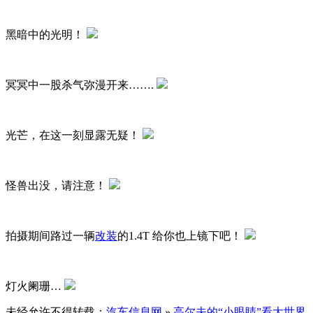
黑暗中的光明！
冥冥中一股杀气弥漫开来…….
光芒，在这一刻显露无疑！
怪兽出没，请注意！
拍摄期间路过一辆
改装
的1.4T 给你也上镜下吧！
灯火阑珊…
未经允许不得转载：
汽车信息网
»
高尔夫的“小眼睛”看大世界