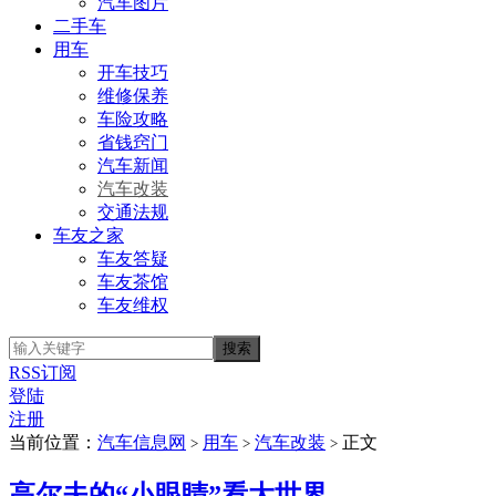
汽车图片
二手车
用车
开车技巧
维修保养
车险攻略
省钱窍门
汽车新闻
汽车改装
交通法规
车友之家
车友答疑
车友茶馆
车友维权
RSS订阅
登陆
注册
当前位置：
汽车信息网
用车
汽车改装
正文
>
>
>
高尔夫的“小眼睛”看大世界