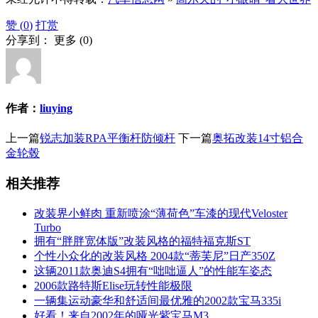
赞 (
0
)
打赏
分享到：
更多
(
0
)
作者：
liuying
上一篇
锐志加装RPA平衡杆防倾杆
下一篇
奥拓改装14寸铝合
金轮毂
相关推荐
改装界小鲜肉 重新喷涂“薄荷色”车漆的现代Veloster
Turbo
拥有“胖胖宽体版”改装风格的福特福克斯ST
个性小众化的改装风格 2004款“蒂芙尼”日产350Z
这辆2011款奥迪S4拥有“咄咄逼人”的性能车姿态
2006款路特斯Elise玩转性能极限
一辆集运动豪华和舒适间最优雅的2002款宝马335i
好看！来自2002年的哑光紫宝马M3