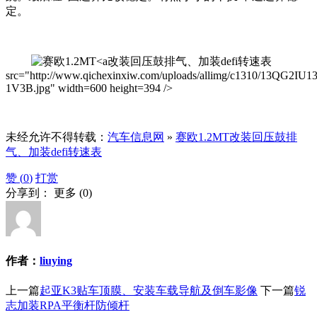
定。
改装回压鼓排气、加装defi转速表
src="http://www.qichexinxiw.com/uploads/allimg/c1310/13QG2IU1
1V3B.jpg" width=600 height=394 />
未经允许不得转载：
汽车信息网
»
赛欧1.2MT改装回压鼓排
气、加装defi转速表
赞 (
0
)
打赏
分享到：
更多
(
0
)
作者：
liuying
上一篇
起亚K3贴车顶膜、安装车载导航及倒车影像
下一篇
锐
志加装RPA平衡杆防倾杆