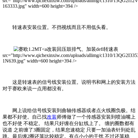
src="http://www.qichexinxiw.com/uploads/allimg/c1310/13QG2I12
163333.jpg" width=600 height=394 />
转速表安装位置。不挡视线而且不用低头看。
改装回压鼓排气、加装defi转速表
src="http://www.qichexinxiw.com/uploads/allimg/c1310/13QG2I335
1N639.jpg" width=600 height=394 />
这是转速表的信号线安装位置。说明书和网上的安装方法
对于赛欧来说一点用都没有。
网上说给信号线安装到曲轴传感器或者点火线圈负极。结
果都不好使。自己找
改装
师傅做了一个传感器安装到喷油嘴上
也不好使 不稳定。 结果只好缠在分缸线上了。 缠的圈数都有
说道 之前缠了3圈固定，结果怠速稳定 只要一加油表针到处乱
跳。最后缠2圈还算比较稳定。有点小小的干扰 不过还算稳