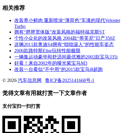
相关推荐
改装界小鲜肉 重新喷涂“薄荷色”车漆的现代Veloster
Turbo
拥有“胖胖宽体版”改装风格的福特福克斯ST
个性小众化的改装风格 2004款“蒂芙尼”日产350Z
这辆2011款奥迪S4拥有“咄咄逼人”的性能车姿态
2006款路特斯Elise玩转性能极限
一辆集运动豪华和舒适间最优雅的2002款宝马335i
好看！来自2002年的哑光紫宝马M3
改装一台看似“不中用”的2015款宝马i8超跑
© 2026
汽车信息网
鲁ICP备2025141668号-1
觉得文章有用就打赏一下文章作者
支付宝扫一扫打赏