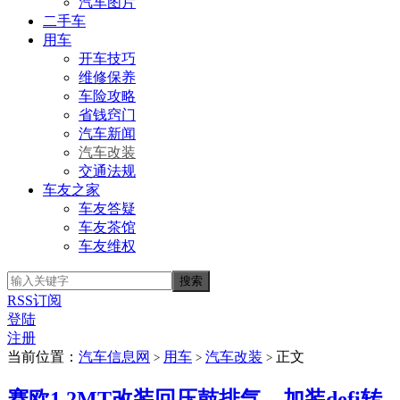
汽车图片
二手车
用车
开车技巧
维修保养
车险攻略
省钱窍门
汽车新闻
汽车改装
交通法规
车友之家
车友答疑
车友茶馆
车友维权
RSS订阅
登陆
注册
当前位置：
汽车信息网
用车
汽车改装
正文
>
>
>
赛欧1.2MT改装回压鼓排气、加装defi转