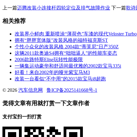
上一篇
迈腾改装小连接杆四轮定位及排气故障作业
下一篇
歌诗
相关推荐
改装界小鲜肉 重新喷涂“薄荷色”车漆的现代Veloster Turbo
拥有“胖胖宽体版”改装风格的福特福克斯ST
个性小众化的改装风格 2004款“蒂芙尼”日产350Z
这辆2011款奥迪S4拥有“咄咄逼人”的性能车姿态
2006款路特斯Elise玩转性能极限
一辆集运动豪华和舒适间最优雅的2002款宝马335i
好看！来自2002年的哑光紫宝马M3
改装一台看似“不中用”的2015款宝马i8超跑
© 2026
汽车信息网
鲁ICP备2025141668号-1
觉得文章有用就打赏一下文章作者
支付宝扫一扫打赏