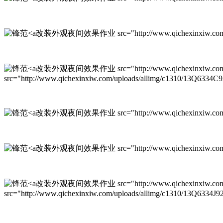
改装外观夜间效果作业 src="http://www.qichexinxiw.com/upl
改装外观夜间效果作业 src="http://www.qichexinxiw.com/upl
src="http://www.qichexinxiw.com/uploads/allimg/c1310/13Q6334C
改装外观夜间效果作业 src="http://www.qichexinxiw.com/uplo
改装外观夜间效果作业 src="http://www.qichexinxiw.com/uplo
改装外观夜间效果作业 src="http://www.qichexinxiw.com/uplo
src="http://www.qichexinxiw.com/uploads/allimg/c1310/13Q6334J9