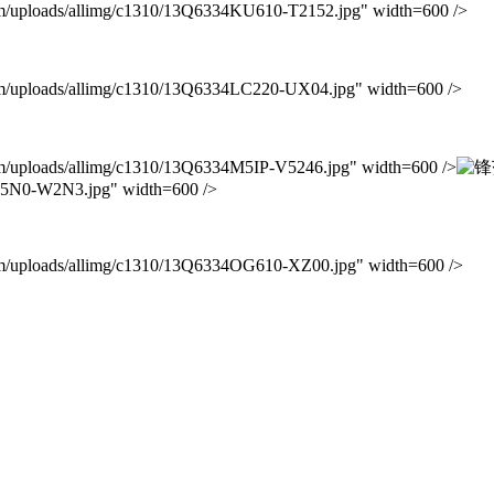
ads/allimg/c1310/13Q6334KU610-T2152.jpg" width=600 />
oads/allimg/c1310/13Q6334LC220-UX04.jpg" width=600 />
ads/allimg/c1310/13Q6334M5IP-V5246.jpg" width=600 />
O05N0-W2N3.jpg" width=600 />
oads/allimg/c1310/13Q6334OG610-XZ00.jpg" width=600 />