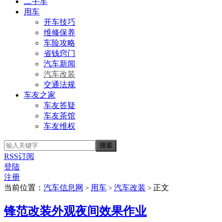
二手车
用车
开车技巧
维修保养
车险攻略
省钱窍门
汽车新闻
汽车改装
交通法规
车友之家
车友答疑
车友茶馆
车友维权
RSS订阅
登陆
注册
当前位置：
汽车信息网
用车
汽车改装
正文
>
>
>
锋范改装外观夜间效果作业