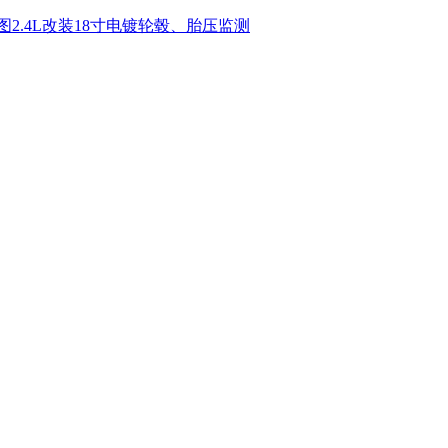
图2.4L改装18寸电镀轮毂、胎压监测