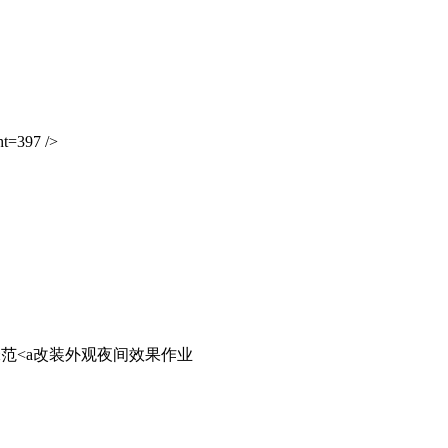
t=397 />
改装外观夜间效果作业