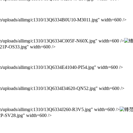
oads/allimg/c1310/13Q6334B0U10-M3011.jpg" width=600 />
oads/allimg/c1310/13Q6334C005F-N60X.jpg" width=600 />
921P-OS33.jpg" width=600 />
ads/allimg/c1310/13Q6334E41040-PI54.jpg" width=600 />
ads/allimg/c1310/13Q6334I34620-QN52.jpg" width=600 />
ads/allimg/c1310/13Q6334J260-R3V5.jpg" width=600 />
2P-SV28.jpg" width=600 />