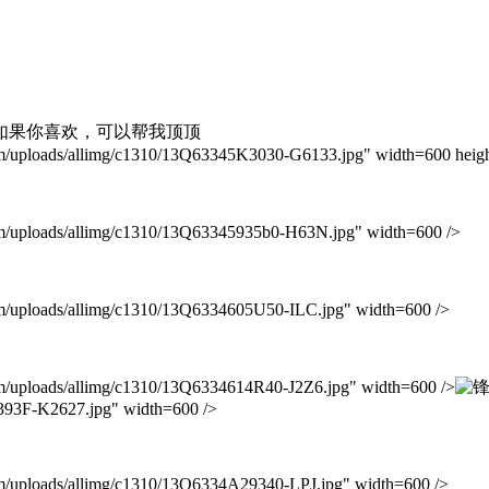
如果你喜欢，可以帮我顶顶
ads/allimg/c1310/13Q63345K3030-G6133.jpg" width=600 heigh
ads/allimg/c1310/13Q63345935b0-H63N.jpg" width=600 />
ads/allimg/c1310/13Q6334605U50-ILC.jpg" width=600 />
ads/allimg/c1310/13Q6334614R40-J2Z6.jpg" width=600 />
3393F-K2627.jpg" width=600 />
ads/allimg/c1310/13Q6334A29340-LPJ.jpg" width=600 />