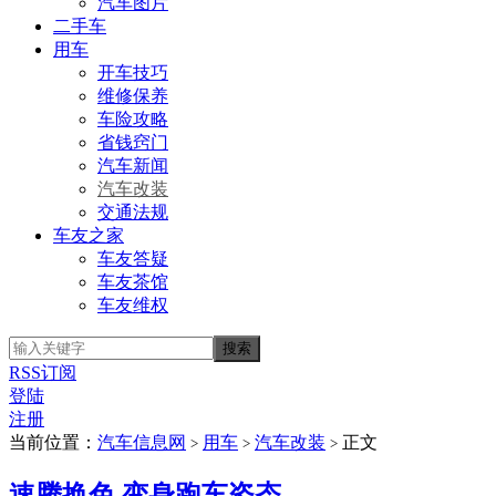
汽车图片
二手车
用车
开车技巧
维修保养
车险攻略
省钱窍门
汽车新闻
汽车改装
交通法规
车友之家
车友答疑
车友茶馆
车友维权
RSS订阅
登陆
注册
当前位置：
汽车信息网
用车
汽车改装
正文
>
>
>
速腾换色 变身跑车姿态