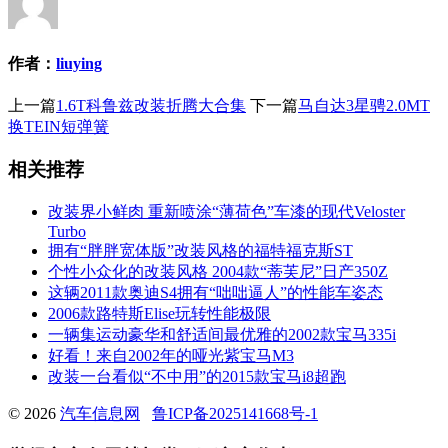
作者：
liuying
上一篇
1.6T科鲁兹改装折腾大合集
下一篇
马自达3星骋2.0MT
换TEIN短弹簧
相关推荐
改装界小鲜肉 重新喷涂“薄荷色”车漆的现代Veloster
Turbo
拥有“胖胖宽体版”改装风格的福特福克斯ST
个性小众化的改装风格 2004款“蒂芙尼”日产350Z
这辆2011款奥迪S4拥有“咄咄逼人”的性能车姿态
2006款路特斯Elise玩转性能极限
一辆集运动豪华和舒适间最优雅的2002款宝马335i
好看！来自2002年的哑光紫宝马M3
改装一台看似“不中用”的2015款宝马i8超跑
© 2026
汽车信息网
鲁ICP备2025141668号-1