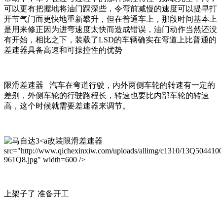
可以更有把握地将油门踩深些，令弯前减慢的速度可以提早打
开节气门而更快地重新攀升，但在普通车上，那段时间基本上
是用来修正因为进弯速度太快而造成错误，油门动作当然还没
有开始，相比之下，装载了LSD的车辆确实在弯道上比普通的
差速器具备高速和可操控性的优势
限滑差速器 汽车在弯道行驶，内外两侧车轮的转速有一定的
差别，外侧车轮的行驶路程长，转速也要比内部车轮的转速
高，这个时候就需要差速器来调节。
改装限滑差速器
src="http://www.qichexinxiw.com/uploads/allimg/c1310/13Q504410
961Q8.jpg" width=600 />
上架子了 准备开工