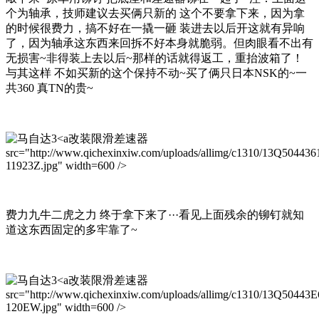
个为轴承，技师建议去买俩只新的 这个不要拿下来，因为拿
的时候很费力，搞不好在一撬一砸 装进去以后开这就有异响
了，因为轴承这东西来回拆不好本身就脆弱。但肉眼看不出有
无损害~非得装上去以后~那样的话就得返工，重抬波箱了！
与其这样 不如买新的这个保持不动~买了俩只日本NSK的~一
共360 真TN的贵~
改装限滑差速器
src="http://www.qichexinxiw.com/uploads/allimg/c1310/13Q504436
11923Z.jpg" width=600 />
费力九牛二虎之力 终于拿下来了···看见上面残余的铆钉就知
道这东西固定的多牢靠了~
改装限滑差速器
src="http://www.qichexinxiw.com/uploads/allimg/c1310/13Q50443E
120EW.jpg" width=600 />