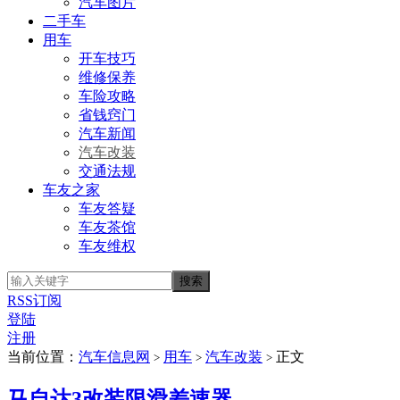
汽车图片
二手车
用车
开车技巧
维修保养
车险攻略
省钱窍门
汽车新闻
汽车改装
交通法规
车友之家
车友答疑
车友茶馆
车友维权
RSS订阅
登陆
注册
当前位置：
汽车信息网
用车
汽车改装
正文
>
>
>
马自达3改装限滑差速器