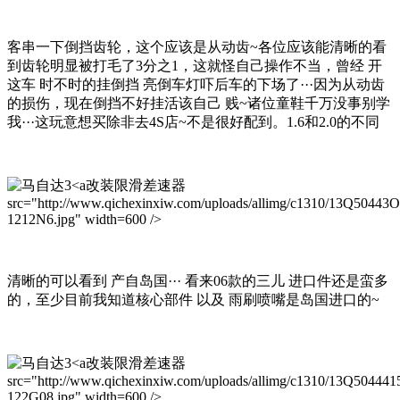
客串一下倒挡齿轮，这个应该是从动齿~各位应该能清晰的看
到齿轮明显被打毛了3分之1，这就怪自己操作不当，曾经 开
这车 时不时的挂倒挡 亮倒车灯吓后车的下场了···因为从动齿
的损伤，现在倒挡不好挂活该自己 贱~诸位童鞋千万没事别学
我···这玩意想买除非去4S店~不是很好配到。1.6和2.0的不同
改装限滑差速器
src="http://www.qichexinxiw.com/uploads/allimg/c1310/13Q50443
1212N6.jpg" width=600 />
清晰的可以看到 产自岛国··· 看来06款的三儿 进口件还是蛮多
的，至少目前我知道核心部件 以及 雨刷喷嘴是岛国进口的~
改装限滑差速器
src="http://www.qichexinxiw.com/uploads/allimg/c1310/13Q504441
122G08.jpg" width=600 />