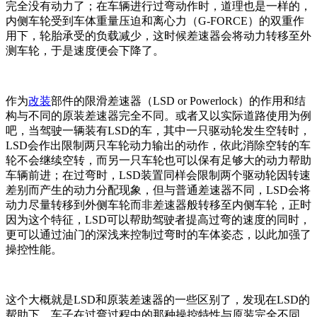
完全没有动力了；在车辆进行过弯动作时，道理也是一样的，
内侧车轮受到车体重量压迫和离心力（G-FORCE）的双重作
用下，轮胎承受的负载减少，这时候差速器会将动力转移至外
测车轮，于是速度便会下降了。
作为
改装
部件的限滑差速器（LSD or Powerlock）的作用和结
构与不同的原装差速器完全不同。或者又以实际道路使用为例
吧，当驾驶一辆装有LSD的车，其中一只驱动轮发生空转时，
LSD会作出限制两只车轮动力输出的动作，依此消除空转的车
轮不会继续空转，而另一只车轮也可以保有足够大的动力帮助
车辆前进；在过弯时，LSD装置同样会限制两个驱动轮因转速
差别而产生的动力分配现象，但与普通差速器不同，LSD会将
动力尽量转移到外侧车轮而非差速器般转移至内侧车轮，正时
因为这个特征，LSD可以帮助驾驶者提高过弯的速度的同时，
更可以通过油门的深浅来控制过弯时的车体姿态，以此加强了
操控性能。
这个大概就是LSD和原装差速器的一些区别了，发现在LSD的
帮助下，车子在过弯过程中的那种操控特性与原装完全不同，