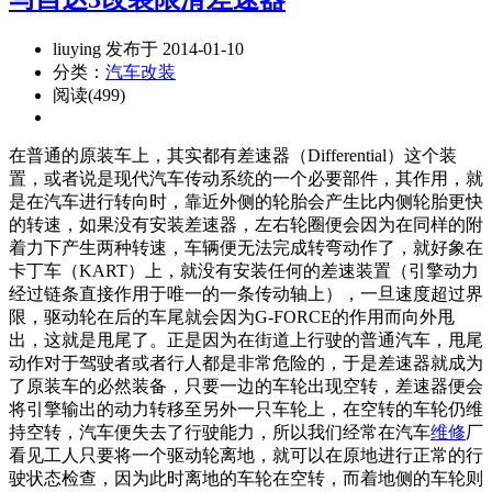
liuying 发布于 2014-01-10
分类：
汽车改装
阅读(499)
在普通的原装车上，其实都有差速器（Differential）这个装
置，或者说是现代汽车传动系统的一个必要部件，其作用，就
是在汽车进行转向时，靠近外侧的轮胎会产生比内侧轮胎更快
的转速，如果没有安装差速器，左右轮圈便会因为在同样的附
着力下产生两种转速，车辆便无法完成转弯动作了，就好象在
卡丁车（KART）上，就没有安装任何的差速装置（引擎动力
经过链条直接作用于唯一的一条传动轴上），一旦速度超过界
限，驱动轮在后的车尾就会因为G-FORCE的作用而向外甩
出，这就是甩尾了。正是因为在街道上行驶的普通汽车，甩尾
动作对于驾驶者或者行人都是非常危险的，于是差速器就成为
了原装车的必然装备，只要一边的车轮出现空转，差速器便会
将引擎输出的动力转移至另外一只车轮上，在空转的车轮仍维
持空转，汽车便失去了行驶能力，所以我们经常在汽车
维修
厂
看见工人只要将一个驱动轮离地，就可以在原地进行正常的行
驶状态检查，因为此时离地的车轮在空转，而着地侧的车轮则