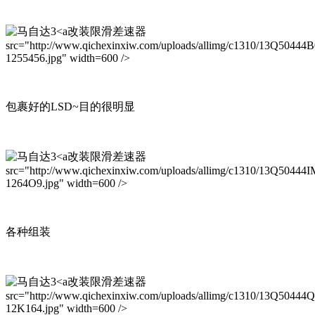
改装限滑差速器
src="http://www.qichexinxiw.com/uploads/allimg/c1310/13Q50444B
1255456.jpg" width=600 />
包裹好的LSD~目的很明显
改装限滑差速器
src="http://www.qichexinxiw.com/uploads/allimg/c1310/13Q50444I
1264O9.jpg" width=600 />
各种组装
改装限滑差速器
src="http://www.qichexinxiw.com/uploads/allimg/c1310/13Q50444
12K164.jpg" width=600 />