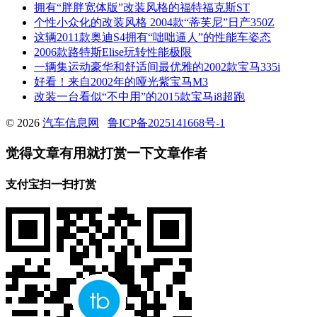
拥有“胖胖宽体版”改装风格的福特福克斯ST
个性小众化的改装风格 2004款“蒂芙尼”日产350Z
这辆2011款奥迪S4拥有“咄咄逼人”的性能车姿态
2006款路特斯Elise玩转性能极限
一辆集运动豪华和舒适间最优雅的2002款宝马335i
好看！来自2002年的哑光紫宝马M3
改装一台看似“不中用”的2015款宝马i8超跑
© 2026
汽车信息网
鲁ICP备2025141668号-1
觉得文章有用就打赏一下文章作者
支付宝扫一扫打赏