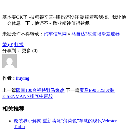
基本要OK了~技师很辛苦~腰伤还没好 硬撑着帮我搞。我让他
一会休息一下，他还不···敬业精神值得钦佩
未经允许不得转载：
汽车信息网
»
马自达3改装限滑差速器
赞 (
0
)
打赏
分享到：
更多
(
0
)
作者：
liuying
上一篇
限量100台福特野马爆改
下一篇
宝马E90 325i改装
EISENMANN排气中尾段
相关推荐
改装界小鲜肉 重新喷涂“薄荷色”车漆的现代Veloster
Turbo