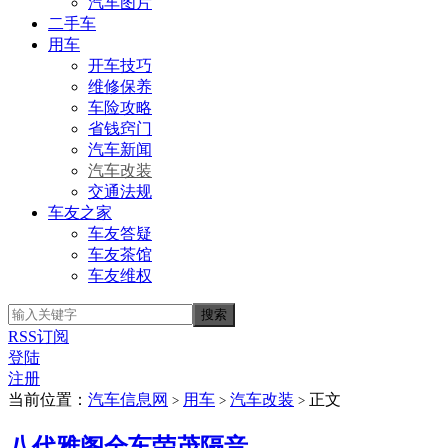
汽车图片
二手车
用车
开车技巧
维修保养
车险攻略
省钱窍门
汽车新闻
汽车改装
交通法规
车友之家
车友答疑
车友茶馆
车友维权
RSS订阅
登陆
注册
当前位置：
汽车信息网
用车
汽车改装
正文
>
>
>
八代雅阁全车荣茂隔音