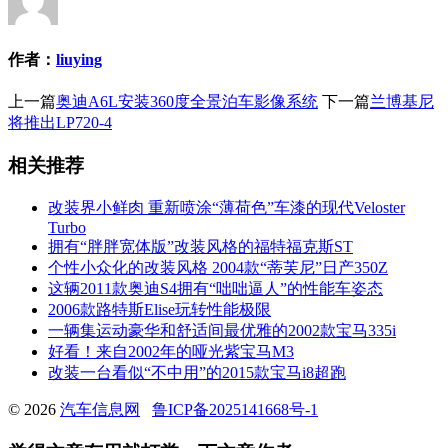
作者：
liuying
上一篇
奥迪A6L安装360度全景泊车影像系统
下一篇
兰博基尼
将推出LP720-4
相关推荐
改装界小鲜肉 重新喷涂“薄荷色”车漆的现代Veloster
Turbo
拥有“胖胖宽体版”改装风格的福特福克斯ST
个性小众化的改装风格 2004款“蒂芙尼”日产350Z
这辆2011款奥迪S4拥有“咄咄逼人”的性能车姿态
2006款路特斯Elise玩转性能极限
一辆集运动豪华和舒适间最优雅的2002款宝马335i
好看！来自2002年的哑光紫宝马M3
改装一台看似“不中用”的2015款宝马i8超跑
© 2026
汽车信息网
鲁ICP备2025141668号-1