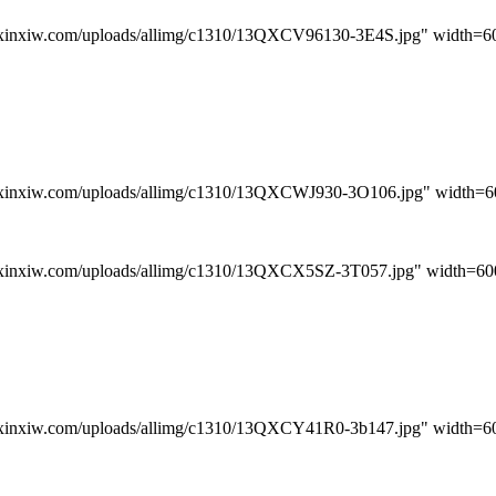
iw.com/uploads/allimg/c1310/13QXCV96130-3E4S.jpg" width=600
iw.com/uploads/allimg/c1310/13QXCWJ930-3O106.jpg" width=600
iw.com/uploads/allimg/c1310/13QXCX5SZ-3T057.jpg" width=600 
iw.com/uploads/allimg/c1310/13QXCY41R0-3b147.jpg" width=600