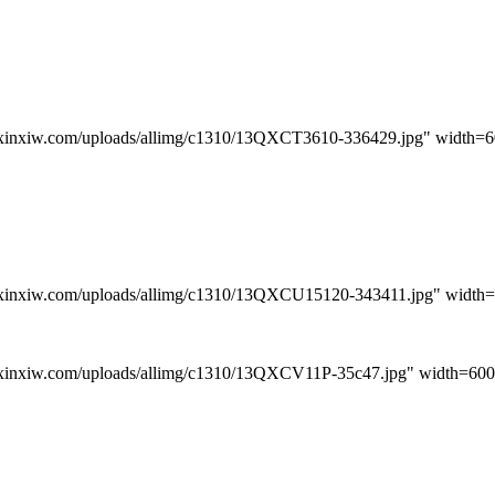
iw.com/uploads/allimg/c1310/13QXCT3610-336429.jpg" width=60
iw.com/uploads/allimg/c1310/13QXCU15120-343411.jpg" width=6
iw.com/uploads/allimg/c1310/13QXCV11P-35c47.jpg" width=600 