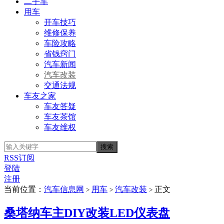
二手车
用车
开车技巧
维修保养
车险攻略
省钱窍门
汽车新闻
汽车改装
交通法规
车友之家
车友答疑
车友茶馆
车友维权
RSS订阅
登陆
注册
当前位置：
汽车信息网
用车
汽车改装
正文
>
>
>
桑塔纳车主DIY改装LED仪表盘