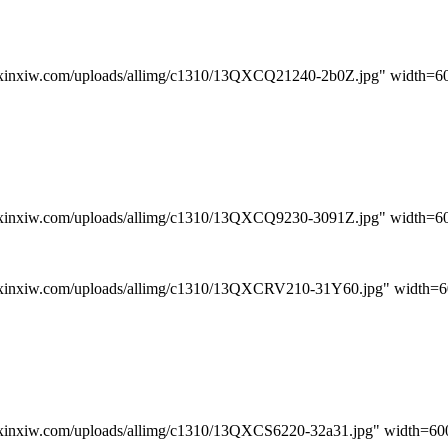
iw.com/uploads/allimg/c1310/13QXCQ21240-2b0Z.jpg" width=600
iw.com/uploads/allimg/c1310/13QXCQ9230-3091Z.jpg" width=600
iw.com/uploads/allimg/c1310/13QXCRV210-31Y60.jpg" width=60
iw.com/uploads/allimg/c1310/13QXCS6220-32a31.jpg" width=600 