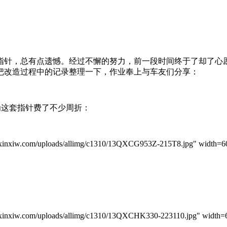
指针，总有点遗憾。经过不懈的努力，前一段时间终于了却了心愿
把改造过程中的记录整理一下，作业奉上与车友们分享：
这套指针费了不少周折：
iw.com/uploads/allimg/c1310/13QXCG953Z-215T8.jpg" width=600
iw.com/uploads/allimg/c1310/13QXCHK330-223110.jpg" width=64