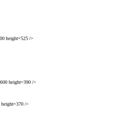
0 height=525 />
00 height=390 />
height=370 />