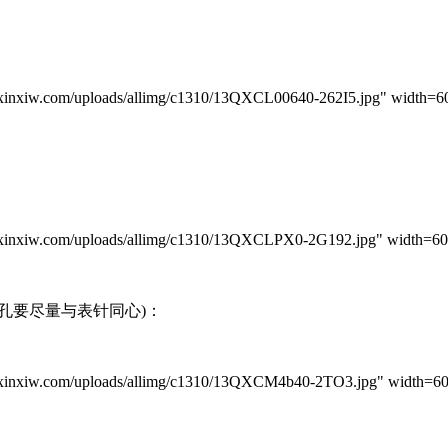
iw.com/uploads/allimg/c1310/13QXCL00640-262I5.jpg" width=600
iw.com/uploads/allimg/c1310/13QXCLPX0-2G192.jpg" width=600
要尽量与表针同心)：
iw.com/uploads/allimg/c1310/13QXCM4b40-2TO3.jpg" width=600